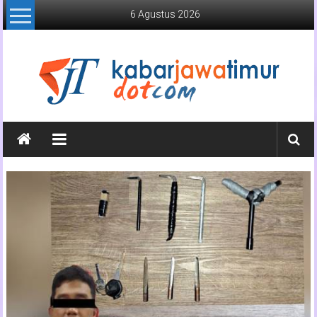
Lompat
6 Agustus 2026
ke
konten
Kabar
Jawa
Timur
Media
Online
Jawa
Timur