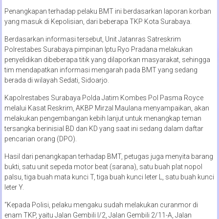
Penangkapan terhadap pelaku BMT ini berdasarkan laporan korban
yang masuk di Kepolisian, dari beberapa TKP Kota Surabaya.
Berdasarkan informasi tersebut, Unit Jatanras Satreskrim
Polrestabes Surabaya pimpinan Iptu Ryo Pradana melakukan
penyelidikan dibeberapa titik yang dilaporkan masyarakat, sehingga
tim mendapatkan informasi mengarah pada BMT yang sedang
berada di wilayah Sedati, Sidoarjo.
Kapolrestabes Surabaya Polda Jatim Kombes Pol Pasma Royce
melalui Kasat Reskrim, AKBP Mirzal Maulana menyampaikan, akan
melakukan pengembangan kebih lanjut untuk menangkap teman
tersangka berinisial BD dan KD yang saat ini sedang dalam daftar
pencarian orang (DPO).
Hasil dari penangkapan terhadap BMT, petugas juga menyita barang
bukti, satu unit sepeda motor beat (sarana), satu buah plat nopol
palsu, tiga buah mata kunci T, tiga buah kunci leter L, satu buah kunci
leter Y.
“Kepada Polisi, pelaku mengaku sudah melakukan curanmor di
enam TKP, yaitu Jalan Gembili I/2, Jalan Gembili 2/11-A, Jalan