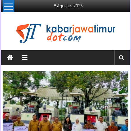
Lompat
8 Agustus 2026
ke
konten
Kabar
Jawa
Timur
Media
Online
Jawa
Timur