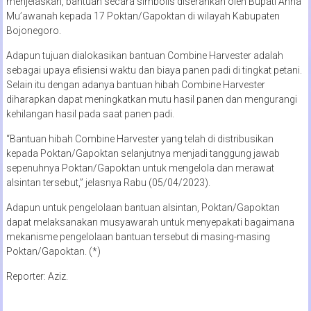
menjelaskan, bantuan secara simbolis diserahkan oleh Bupati Anna
Mu’awanah kepada 17 Poktan/Gapoktan di wilayah Kabupaten
Bojonegoro.
Adapun tujuan dialokasikan bantuan Combine Harvester adalah
sebagai upaya efisiensi waktu dan biaya panen padi di tingkat petani.
Selain itu dengan adanya bantuan hibah Combine Harvester
diharapkan dapat meningkatkan mutu hasil panen dan mengurangi
kehilangan hasil pada saat panen padi.
“Bantuan hibah Combine Harvester yang telah di distribusikan
kepada Poktan/Gapoktan selanjutnya menjadi tanggung jawab
sepenuhnya Poktan/Gapoktan untuk mengelola dan merawat
alsintan tersebut,” jelasnya Rabu (05/04/2023).
Adapun untuk pengelolaan bantuan alsintan, Poktan/Gapoktan
dapat melaksanakan musyawarah untuk menyepakati bagaimana
mekanisme pengelolaan bantuan tersebut di masing-masing
Poktan/Gapoktan. (*)
Reporter: Aziz.