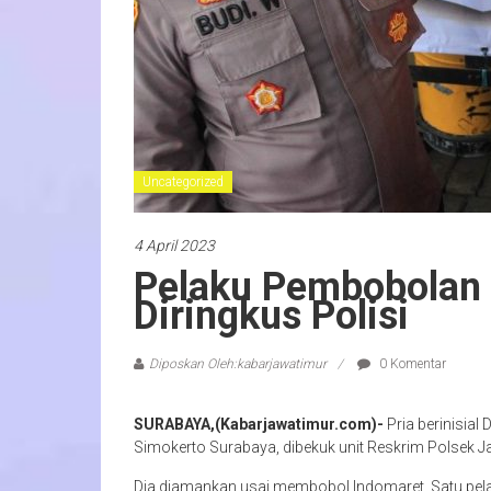
Uncategorized
4 April 2023
Pelaku Pembobolan 
Diringkus Polisi
Diposkan Oleh:kabarjawatimur
0 Komentar
SURABAYA,(Kabarjawatimur.com)-
Pria berinisia
Simokerto Surabaya, dibekuk unit Reskrim Polsek
Dia diamankan usai membobol Indomaret. Satu pela