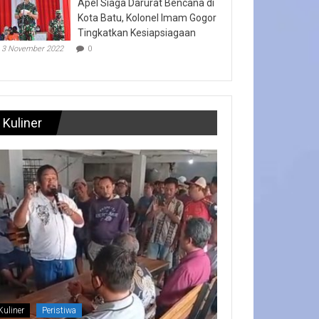
Apel Siaga Darurat Bencana di
Kota Batu, Kolonel Imam Gogor
Tingkatkan Kesiapsiagaan
3 November 2022
0
Kuliner
Kuliner
Peristiwa