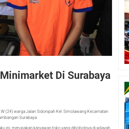
Minimarket Di Surabaya
l D.W (24) warga Jalan Sidonipah Kel. Simolawang Kecamatan
 Jambangan Surabaya.
ku ini, merupakan karyawan toko yang dibobolnya di wilayah