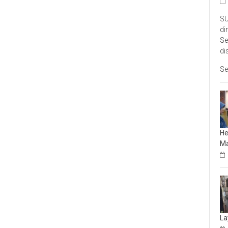
SU
di
Se
di
Se
He
Ma
La