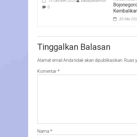
13 Oktober 2023
kabarjawatimur
Bojonegor
0
Kembalikan
30 Mei 20
Tinggalkan Balasan
Alamat email Anda tidak akan dipublikasikan.
Ruas y
Komentar
*
Nama
*