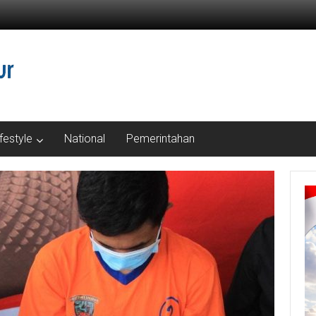
ifestyle
National
Pemerintahan