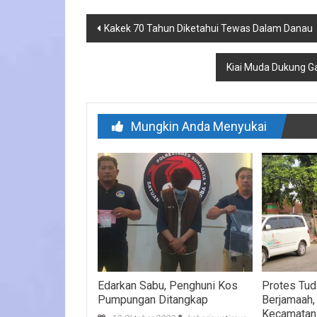
Navigasi
Kakek 70 Tahun Diketahui Tewas Dalam Danau
pos
Kiai Muda Dukung G
Mungkin Anda Menyukai
Edarkan Sabu, Penghuni Kos
Protes Tud
Pumpungan Ditangkap
Berjamaah,
Kecamata