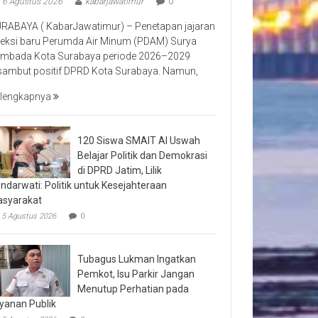
6 Agustus 2026
kabarjawatimur
0
RABAYA ( KabarJawatimur) – Penetapan jajaran
reksi baru Perumda Air Minum (PDAM) Surya
mbada Kota Surabaya periode 2026–2029
sambut positif DPRD Kota Surabaya. Namun,
lengkapnya
120 Siswa SMAIT Al Uswah
Belajar Politik dan Demokrasi
di DPRD Jatim, Lilik
ndarwati: Politik untuk Kesejahteraan
syarakat
5 Agustus 2026
0
Tubagus Lukman Ingatkan
Pemkot, Isu Parkir Jangan
Menutup Perhatian pada
yanan Publik