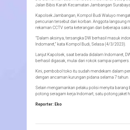
Jalan Bibis Karah Kecamatan Jambangan Surabaya, p
Kapolsek Jambangan, Kompol Budi Waluyo mengata
pencurian tersebut dari korban. Anggota langsung
rekaman CCTV serta keterangan dari beberapa saksi 
“Dalam aksinya, tersangka DW berhasil masuk indo
Indomaret,” kata Kompol Budi, Selasa (4/3/2023).
Lanjut Kapolsek, saat berada didalam Indomaret, 
berhasil digasak, mulai dari rokok sampai pampers.
Kini, pembobol toko itu sudah mendekam dalam pen
dengan ancaman kurungan pidana selama 7 tahun.
Selain mengamankan pelaku polisi menyita barang 
potong seragam kerja Indomart, satu potong jaket h
Reporter: Eko