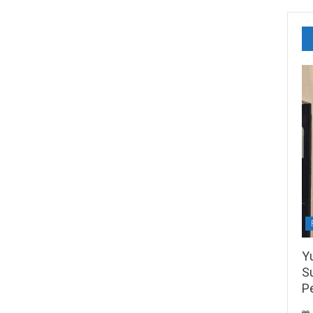
Y
S
P