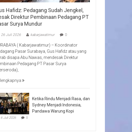
us Hafidz: Pedagang Sudah Jengkel,
esak Direktur Pembinaan Pedagang PT
asar Surya Mundur
26 Juli 2026
kabarjawatimur
0
RABAYA ( Kabarjawatimur) – Koordinator
dagang Pasar Surabaya, Gus Hafidz atau yang
rab disapa Abu Nawas, mendesak Direktur
mbinaan Pedagang PT Pasar Surya
erseroda),
lengkapnya
Ketika Rindu Menjadi Rasa, dan
Sydney Menjadi Indonesia,
Pandawa Warung Kopi
6 Juli 2026
0