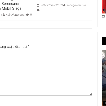
o Berencana
30 Oktober 2023
kabarjawatimur
 Mobil Siaga
0
24
kabarjawatimur
0
ang wajib ditandai
*