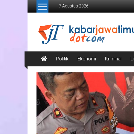
Lompat
7 Agustus 2026
ke
konten
Kabar
Jawa
Timur
Media
Politik
Ekonomi
Kriminal
L
Online
Jawa
Timur