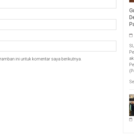
G
D
P
SU
Pe
ak
ramban ini untuk komentar saya berikutnya.
Pe
(P
Se