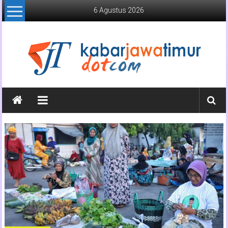
Lompat
6 Agustus 2026
ke
konten
Kabar
Jawa
Timur
Media
Online
Jawa
Timur