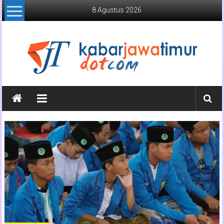
Lompat
8 Agustus 2026
ke
konten
Kabar
Jawa
Timur
Media
Online
Jawa
Timur