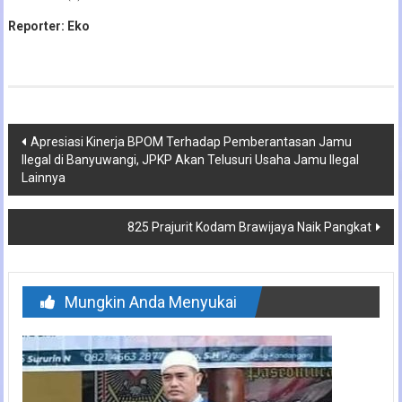
Reporter: Eko
Navigasi
Apresiasi Kinerja BPOM Terhadap Pemberantasan Jamu
Ilegal di Banyuwangi, JPKP Akan Telusuri Usaha Jamu Ilegal
pos
Lainnya
825 Prajurit Kodam Brawijaya Naik Pangkat
Mungkin Anda Menyukai