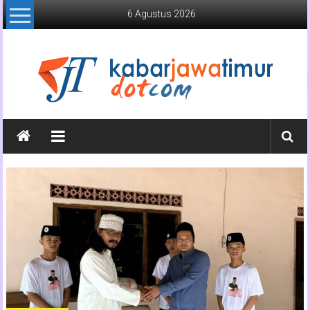
Lompat
6 Agustus 2026
ke
konten
Kabar
Jawa
Timur
Media
Online
Jawa
Timur