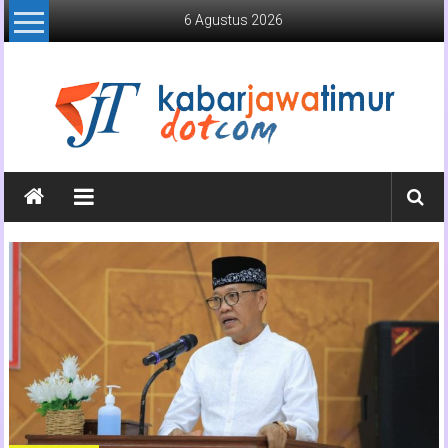
Lompat
6 Agustus 2026
ke
konten
Kabar
Jawa
Timur
Media
Online
Jawa
Timur