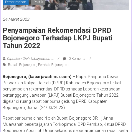
Pemerintahan
Politik
24 Maret 2023
Penyampaian Rekomendasi DPRD
Bojonegoro Terhadap LKPJ Bupati
Tahun 2022
Diposkan Oleh:kabarjawatimur
0 Komentar
Bupati Bojonegoro
,
Pemkab Bojonegoro
Bojonegoro, (kabarjawatimur.com) –
Rapat Paripurna Dewan
Perwakilan Rakyat Daerah (DPRD) Kabupaten Bojonegoro terkait
penyampaian rekomendasi DPRD terhadap Laporan keterangan
pertangggung Jawaban (LKPJ) Bupati Bojonegoro Tahun 2022
digelar di ruang rapat paripurna gedung DPRD Kabupaten
Bojonegoro, Jumat (24/03/2023).
Rapat paripurna dihadiri oleh Bupati Bojonegoro DR Hj Anna
Muawanah beserta jajaran Forkopimda, OPD Pemkab, Ketua DPRD
Bojonegoro Abdulloh Umar sekaligus sebagai pimpinan rapat, serta