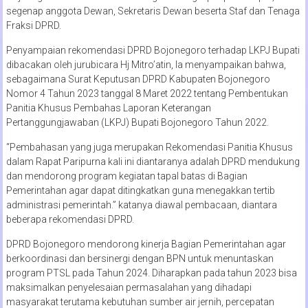
segenap anggota Dewan, Sekretaris Dewan beserta Staf dan Tenaga
Fraksi DPRD.
Penyampaian rekomendasi DPRD Bojonegoro terhadap LKPJ Bupati
dibacakan oleh jurubicara Hj Mitro’atin, Ia menyampaikan bahwa,
sebagaimana Surat Keputusan DPRD Kabupaten Bojonegoro
Nomor 4 Tahun 2023 tanggal 8 Maret 2022 tentang Pembentukan
Panitia Khusus Pembahas Laporan Keterangan
Pertanggungjawaban (LKPJ) Bupati Bojonegoro Tahun 2022.
“Pembahasan yang juga merupakan Rekomendasi Panitia Khusus
dalam Rapat Paripurna kali ini diantaranya adalah DPRD mendukung
dan mendorong program kegiatan tapal batas di Bagian
Pemerintahan agar dapat ditingkatkan guna menegakkan tertib
administrasi pemerintah.” katanya diawal pembacaan, diantara
beberapa rekomendasi DPRD.
DPRD Bojonegoro mendorong kinerja Bagian Pemerintahan agar
berkoordinasi dan bersinergi dengan BPN untuk menuntaskan
program PTSL pada Tahun 2024. Diharapkan pada tahun 2023 bisa
maksimalkan penyelesaian permasalahan yang dihadapi
masyarakat terutama kebutuhan sumber air jernih, percepatan