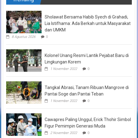
Sholawat Bersama Habib Syech di Grahadi,
Lia Istifhama: Ada Berkah untuk Masyarakat
dan UMKM
8 Agustus 2026
0
Kolonel Unang Resmi Lantik Pejabat Baru di
Lingkungan Korem
1 November 2022
0
Tangkal Abrasi, Tanam Ribuan Mangrove di
Pantai Soge dan Pantai Teban
1 November 2022
0
Cawapres Paling Unggul, Erick Thohir Simbol
Figur Pemimpin Generasi Muda
2 November 2022
0