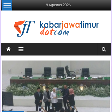
Lompat
9 Agustus 2026
ke
konten
Kabar
Jawa
Timur
Media
Online
Jawa
Timur