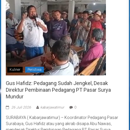
Kuliner
Peristiwa
Gus Hafidz: Pedagang Sudah Jengkel, Desak
Direktur Pembinaan Pedagang PT Pasar Surya
Mundur
26 Juli 2026
kabarjawatimur
0
SURABAYA ( Kabarjawatimur) – Koordinator Pedagang Pasar
Surabaya, Gus Hafidz atau yang akrab disapa Abu Nawas,
mendesak Direktur Pembinaan Pedagang PT Pasar Surya