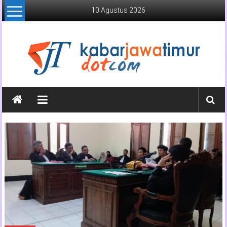
Lompat
10 Agustus 2026
ke
konten
Kabar
Jawa
Timur
Media
Online
Jawa
Timur