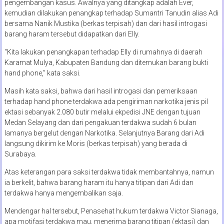
pengembangan kasus. Awalnya yang ditangkap adalah Ever,
kemudian dilakukan penangkap terhadap Sumantri Tanudin alias Adi
bersama Nanik Mustika (berkas terpisah) dan dari hasil introgasi
barang haram tersebut didapatkan dari Elly.
“Kita lakukan penangkapan terhadap Elly di rumahnya di daerah
Karamat Mulya, Kabupaten Bandung dan ditemukan barang bukti
hand phone,” kata saksi.
Masih kata saksi, bahwa dari hasil introgasi dan pemeriksaan
terhadap hand phone terdakwa ada pengiriman narkotika jenis pil
ektasi sebanyak 2.080 butir melalui ekpedisi JNE dengan tujuan
Medan Selayang dan dari pengakuan terdakwa sudah 6 bulan
lamanya bergelut dengan Narkotika. Selanjutnya Barang dari Adi
langsung dikirim ke Moris (berkas terpisah) yang berada di
Surabaya.
Atas keterangan para saksi terdakwa tidak membantahnya, namun
ia berkelit, bahwa barang haram itu hanya titipan dari Adi dan
terdakwa hanya mengembalikan saja.
Mendengar hal tersebut, Penasehat hukum terdakwa Victor Sianaga,
apa motifasi terdakwa mau, menerima barang titipan (ektasi) dan