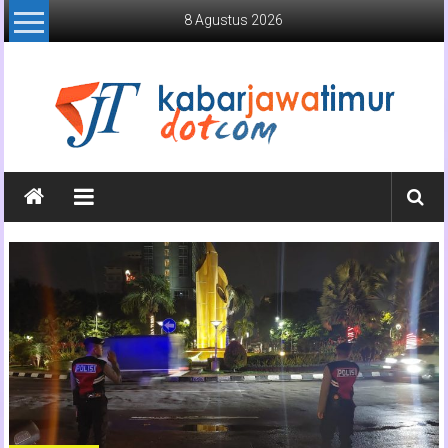
Lompat
8 Agustus 2026
ke
konten
Kabar
Jawa
Timur
Media
Online
Jawa
Timur