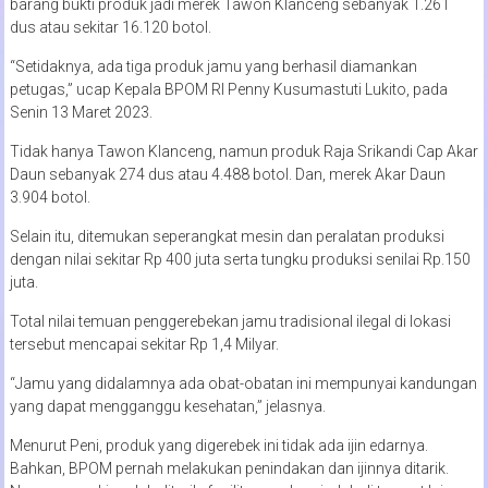
barang bukti produk jadi merek Tawon Klanceng sebanyak 1.261
dus atau sekitar 16.120 botol.
“Setidaknya, ada tiga produk jamu yang berhasil diamankan
petugas,” ucap Kepala BPOM RI Penny Kusumastuti Lukito, pada
Senin 13 Maret 2023.
Tidak hanya Tawon Klanceng, namun produk Raja Srikandi Cap Akar
Daun sebanyak 274 dus atau 4.488 botol. Dan, merek Akar Daun
3.904 botol.
Selain itu, ditemukan seperangkat mesin dan peralatan produksi
dengan nilai sekitar Rp 400 juta serta tungku produksi senilai Rp.150
juta.
Total nilai temuan penggerebekan jamu tradisional ilegal di lokasi
tersebut mencapai sekitar Rp 1,4 Milyar.
“Jamu yang didalamnya ada obat-obatan ini mempunyai kandungan
yang dapat mengganggu kesehatan,” jelasnya.
Menurut Peni, produk yang digerebek ini tidak ada ijin edarnya.
Bahkan, BPOM pernah melakukan penindakan dan ijinnya ditarik.