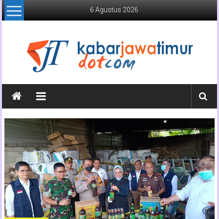
Lompat
6 Agustus 2026
ke
konten
Kabar
Jawa
Timur
Media
Online
Jawa
Timur