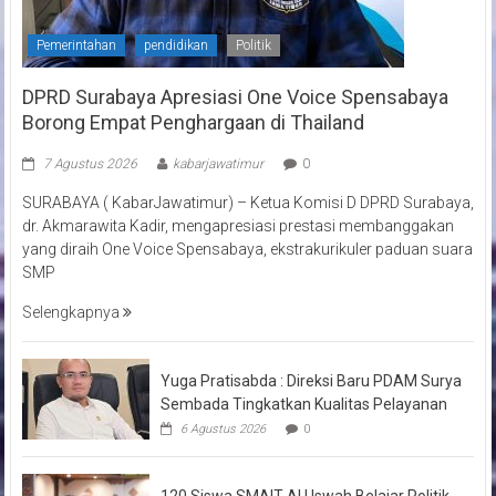
Pemerintahan
pendidikan
Politik
DPRD Surabaya Apresiasi One Voice Spensabaya
Borong Empat Penghargaan di Thailand
7 Agustus 2026
kabarjawatimur
0
SURABAYA ( KabarJawatimur) – Ketua Komisi D DPRD Surabaya,
dr. Akmarawita Kadir, mengapresiasi prestasi membanggakan
yang diraih One Voice Spensabaya, ekstrakurikuler paduan suara
SMP
Selengkapnya
Yuga Pratisabda : Direksi Baru PDAM Surya
Sembada Tingkatkan Kualitas Pelayanan
6 Agustus 2026
0
120 Siswa SMAIT Al Uswah Belajar Politik