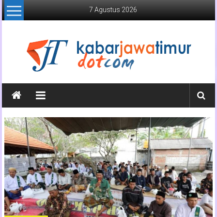
Lompat
7 Agustus 2026
ke
konten
Kabar
Jawa
Timur
Media
Online
Jawa
Timur