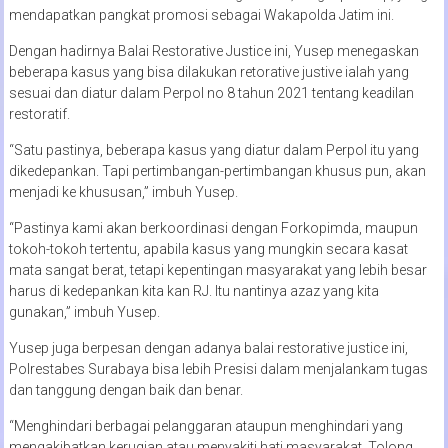
mendapatkan pangkat promosi sebagai Wakapolda Jatim ini.
Dengan hadirnya Balai Restorative Justice ini, Yusep menegaskan
beberapa kasus yang bisa dilakukan retorative justive ialah yang
sesuai dan diatur dalam Perpol no 8 tahun 2021 tentang keadilan
restoratif.
“Satu pastinya, beberapa kasus yang diatur dalam Perpol itu yang
dikedepankan. Tapi pertimbangan-pertimbangan khusus pun, akan
menjadi ke khususan,” imbuh Yusep.
“Pastinya kami akan berkoordinasi dengan Forkopimda, maupun
tokoh-tokoh tertentu, apabila kasus yang mungkin secara kasat
mata sangat berat, tetapi kepentingan masyarakat yang lebih besar
harus di kedepankan kita kan RJ. Itu nantinya azaz yang kita
gunakan,” imbuh Yusep.
Yusep juga berpesan dengan adanya balai restorative justice ini,
Polrestabes Surabaya bisa lebih Presisi dalam menjalankam tugas
dan tanggung dengan baik dan benar.
“Menghindari berbagai pelanggaran ataupun menghindari yang
mengakibatkan kerugian atau menyakiti hati masyarakat. Tolong