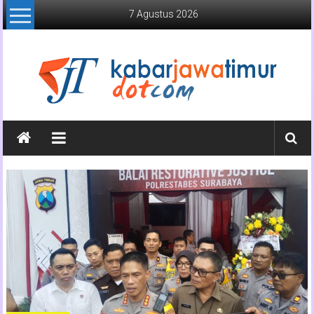
Lompat
7 Agustus 2026
ke
konten
Kabar
Jawa
Timur
Media
Online
Jawa
Timur