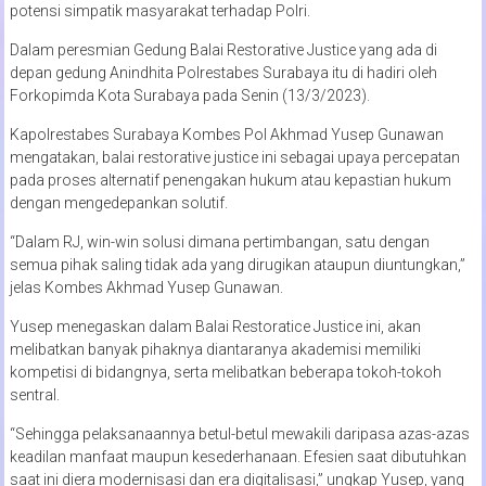
potensi simpatik masyarakat terhadap Polri.
Dalam peresmian Gedung Balai Restorative Justice yang ada di
depan gedung Anindhita Polrestabes Surabaya itu di hadiri oleh
Forkopimda Kota Surabaya pada Senin (13/3/2023).
Kapolrestabes Surabaya Kombes Pol Akhmad Yusep Gunawan
mengatakan, balai restorative justice ini sebagai upaya percepatan
pada proses alternatif penengakan hukum atau kepastian hukum
dengan mengedepankan solutif.
“Dalam RJ, win-win solusi dimana pertimbangan, satu dengan
semua pihak saling tidak ada yang dirugikan ataupun diuntungkan,”
jelas Kombes Akhmad Yusep Gunawan.
Yusep menegaskan dalam Balai Restoratice Justice ini, akan
melibatkan banyak pihaknya diantaranya akademisi memiliki
kompetisi di bidangnya, serta melibatkan beberapa tokoh-tokoh
sentral.
“Sehingga pelaksanaannya betul-betul mewakili daripasa azas-azas
keadilan manfaat maupun kesederhanaan. Efesien saat dibutuhkan
saat ini diera modernisasi dan era digitalisasi,” ungkap Yusep, yang