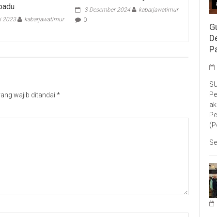
padu
3 Desember 2024
kabarjawatimur
i 2023
kabarjawatimur
0
G
D
P
SU
Pe
ang wajib ditandai
*
ak
Pe
(P
Se