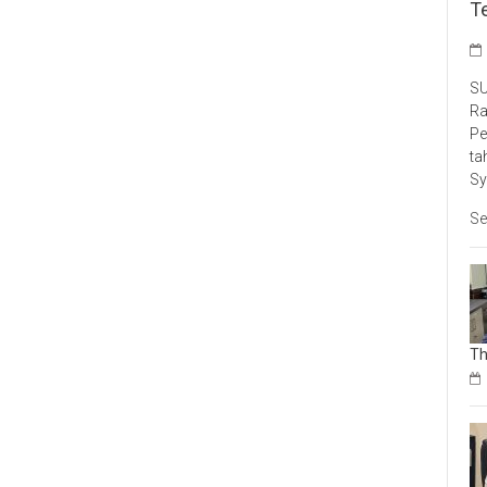
T
SU
Ra
Pe
ta
Sy
Se
Th