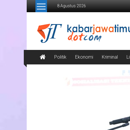
Lompat
8 Agustus 2026
ke
konten
Kabar
Jawa
Timur
Media
Politik
Ekonomi
Kriminal
L
Online
Jawa
Timur