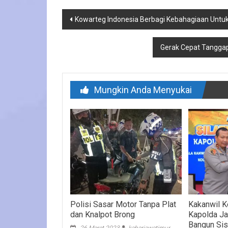
Navigasi
Kowarteg Indonesia Berbagi Kebahagiaan Untuk 
pos
Gerak Cepat Tanggap
Mungkin Anda Menyukai
Polisi Sasar Motor Tanpa Plat
Kakanwil 
dan Knalpot Brong
Kapolda J
Bangun Sis
26 Maret 2023
kabarjawatimur