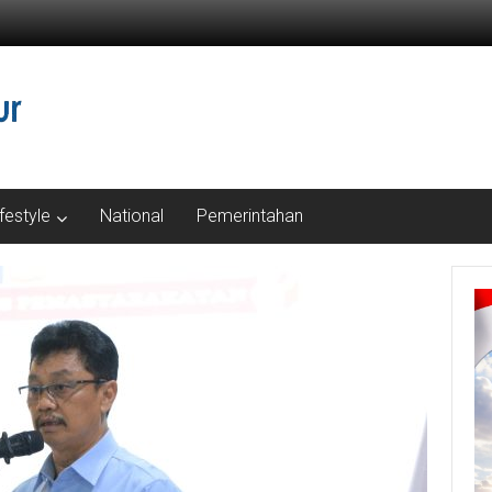
ifestyle
National
Pemerintahan