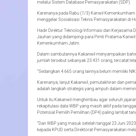
melalui Sistem Database Pemasyarakatan (SDP).
Karenanya pada Rabu (1/3) Kanwil Kemenkumham J
menggelar Sosialisasi Teknis Pemasyarakatan di Hot
Hadir Direktur Teknologi Informasi dan Kerjasa
Jauhari yang didampingi para Pimti Pratama Kanwil 
Kemenkumham Jatim.
Dalam sambutannya Kakanwil menyampaikan bahwa j
jumlah tersebut sebanyak 23.431 orang, tercatat tela
“Sedangkan 4.665 orang lainnya belum memiliki NIK,
Karenanya, lanjut Kakanwil, pemutakhiran dan pe
adalah langkah strategis yang ampuh dalam memin
Untuk itu Kakanwil menghimbau agar seluruh jajar
rekapitulasi data WBP yang masih aktif pada tangga
Potensial Pemilih Pemilihan (DP4) paling lambat tan
“Dan WBP yang masuk setelah tanggal 23 Juni 2023
kepada KPUD serta Direktorat Pemasyarakatan melal