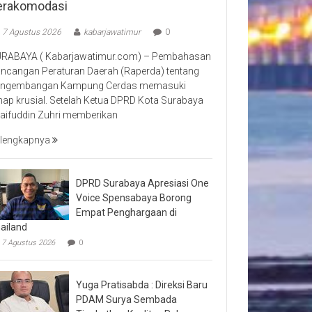
erakomodasi
7 Agustus 2026
kabarjawatimur
0
RABAYA ( Kabarjawatimur.com) – Pembahasan
ncangan Peraturan Daerah (Raperda) tentang
ngembangan Kampung Cerdas memasuki
hap krusial. Setelah Ketua DPRD Kota Surabaya
aifuddin Zuhri memberikan
lengkapnya
DPRD Surabaya Apresiasi One
Voice Spensabaya Borong
Empat Penghargaan di
ailand
7 Agustus 2026
0
Yuga Pratisabda : Direksi Baru
PDAM Surya Sembada