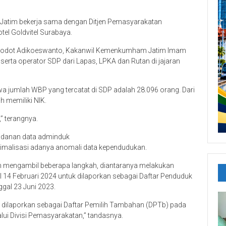
atim bekerja sama dengan Ditjen Pemasyarakatan
el Goldvitel Surabaya.
ma Dodot Adikoeswanto, Kakanwil Kemenkumham Jatim Imam
serta operator SDP dari Lapas, LPKA dan Rutan di jajaran
umlah WBP yang tercatat di SDP adalah 28.096 orang. Dari
h memiliki NIK.
” terangnya.
madanan data adminduk
imalisasi adanya anomali data kependudukan.
an mengambil beberapa langkah, diantaranya melakukan
l 14 Februari 2024 untuk dilaporkan sebagai Daftar Penduduk
ggal 23 Juni 2023.
 dilaporkan sebagai Daftar Pemilih Tambahan (DPTb) pada
ui Divisi Pemasyarakatan,” tandasnya.