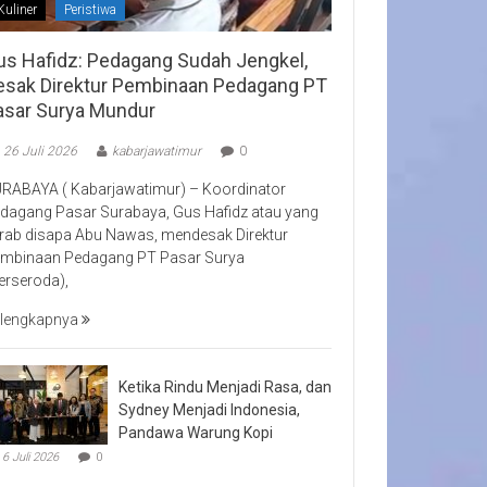
Kuliner
Peristiwa
us Hafidz: Pedagang Sudah Jengkel,
esak Direktur Pembinaan Pedagang PT
asar Surya Mundur
26 Juli 2026
kabarjawatimur
0
RABAYA ( Kabarjawatimur) – Koordinator
dagang Pasar Surabaya, Gus Hafidz atau yang
rab disapa Abu Nawas, mendesak Direktur
mbinaan Pedagang PT Pasar Surya
erseroda),
lengkapnya
Ketika Rindu Menjadi Rasa, dan
Sydney Menjadi Indonesia,
Pandawa Warung Kopi
6 Juli 2026
0