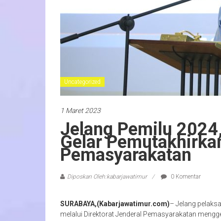
Uncategorized
1 Maret 2023
Jelang Pemilu 2024,
Gelar Pemutakhirka
Pemasyarakatan
Diposkan Oleh:kabarjawatimur
0 Komentar
SURABAYA,(Kabarjawatimur.com)
– Jelang pelak
melalui Direktorat Jenderal Pemasyarakatan meng