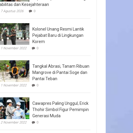
abilitas dan Kesejahteraan
7 Agustus 2026
0
Kolonel Unang Resmi Lantik
Pejabat Baru di Lingkungan
Korem
1 November 2022
0
Tangkal Abrasi, Tanam Ribuan
Mangrove di Pantai Soge dan
Pantai Teban
1 November 2022
0
Cawapres Paling Unggul, Erick
Thohir Simbol Figur Pemimpin
Generasi Muda
2 November 2022
0