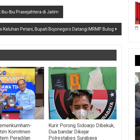
Ibu-Ibu Prasejahtera di Jatim
i Keluhan Petani, Bupati Bojonegoro Datangi MRMP Bulog
Kemenkumham-
Kurir Porong Sidoarjo Dibekuk,
atim Komitmen
Dua bandar Dikejar
tem Peradilan
Polrestabes Surabaya