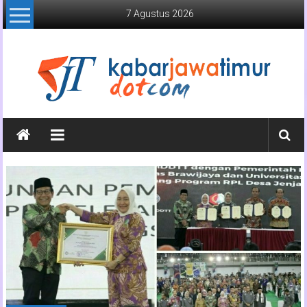
Lompat
7 Agustus 2026
ke
konten
Kabar
Jawa
Timur
Media
Online
Jawa
Timur