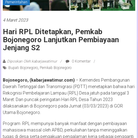
Pemerintahan
4 Maret 2023
Hari RPL Ditetapkan, Pemkab
Bojonegoro Lanjutkan Pembiayaan
Jenjang S2
Diposkan Oleh:kabarjawatimur
0 Komentar
Bupati Bojonegoro
,
Pemkab Bojonegoro
Bojonegoro, (kabarjawatimur.com)
– Kemendes Pembangunan
Daerah Tertinggal dan Transmigrasi (PDTT) menetapkan bahwa hari
Rekognisi Pembelajaran Lampau (RPL) Desa jatuh pada tanggal 3
Maret. Dan puncak peringatan Hari RPL Desa Tahun 2023
dilaksanakan di Bojonegoro pada Jumat (03/03/2023) di GOR
Utama Bojonegoro.
Program RPL mempunyai banyak manfaat dengan pembiayaan
mahasiswa massal oleh APBD, perkuliahan tanpa meninggalkan
tugas di desa serta pengakuan pengalaman kerja sebagai pengganti