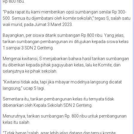
Rp 800 ribu.
“Pada rapat itu kami memberikan opsi sumbangan senilai Rp 300-
500. Semua itu dijembatani oleh komite sekolah,” tegas S, salah satu
wali murid, pada Jumat 3 Maret 2023.
Bayangkan, per siswa ditarik sumbangan Rp 800 ribu. Yang jelas,
tarikan sumbangan pembangunan ini ditujukan kepada siswa kelas
1 sampai 3 SDN 2 Genteng.
Mengenai kwitansi, S menjabarkan bahwa hasil tarikan sumbangan
itu diberikan kepada pihak paguyuban kelas, lalu ke Komite, dan
selanjutnya ke pihak sekolah.
“Kwitansi tidak ada, tapi jika mbayar modelnya langsung dicatat
langsung,” ucap S lagi.
Sementara itu, tarikan pembangunan kelas itu ternyata tidak
dibenarkan oleh Kepala Sekolah SDN 2 Genteng.
Menurutnya, tarikan sumbangan Rp. 800 ribu untuk pembangunan
kelas itu salah
“Tidak benar/salah, agar lebih jelas datang dan temui komite