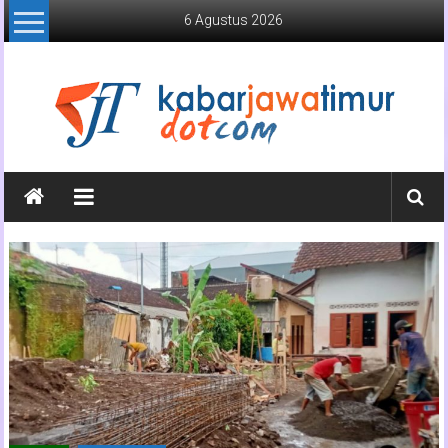
Lompat
6 Agustus 2026
ke
konten
Kabar
Jawa
Timur
Media
Online
Jawa
Timur