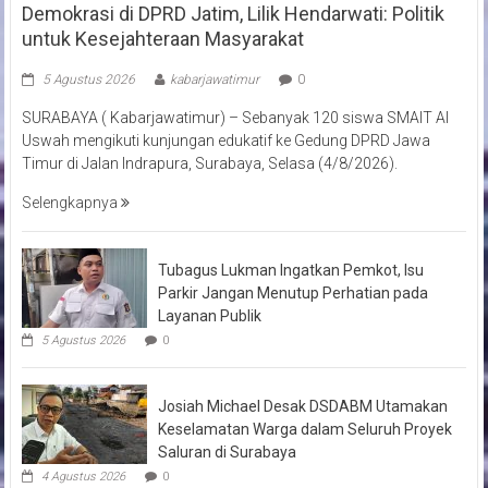
Demokrasi di DPRD Jatim, Lilik Hendarwati: Politik
untuk Kesejahteraan Masyarakat
5 Agustus 2026
kabarjawatimur
0
SURABAYA ( Kabarjawatimur) – Sebanyak 120 siswa SMAIT Al
Uswah mengikuti kunjungan edukatif ke Gedung DPRD Jawa
Timur di Jalan Indrapura, Surabaya, Selasa (4/8/2026).
Selengkapnya
Tubagus Lukman Ingatkan Pemkot, Isu
Parkir Jangan Menutup Perhatian pada
Layanan Publik
5 Agustus 2026
0
Josiah Michael Desak DSDABM Utamakan
Keselamatan Warga dalam Seluruh Proyek
Saluran di Surabaya
4 Agustus 2026
0