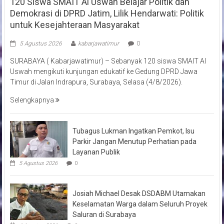
120 Siswa SMAIT Al Uswah Belajar Politik dan
Demokrasi di DPRD Jatim, Lilik Hendarwati: Politik
untuk Kesejahteraan Masyarakat
5 Agustus 2026
kabarjawatimur
0
SURABAYA ( Kabarjawatimur) – Sebanyak 120 siswa SMAIT Al
Uswah mengikuti kunjungan edukatif ke Gedung DPRD Jawa
Timur di Jalan Indrapura, Surabaya, Selasa (4/8/2026).
Selengkapnya
Tubagus Lukman Ingatkan Pemkot, Isu
Parkir Jangan Menutup Perhatian pada
Layanan Publik
5 Agustus 2026
0
Josiah Michael Desak DSDABM Utamakan
Keselamatan Warga dalam Seluruh Proyek
Saluran di Surabaya