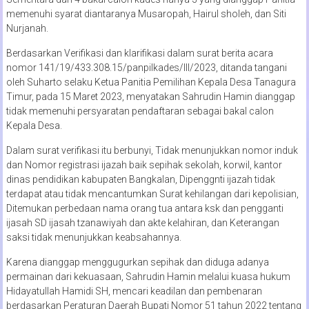
memenuhi syarat diantaranya Musaropah, Hairul sholeh, dan Siti
Nurjanah.
Berdasarkan Verifikasi dan klarifikasi dalam surat berita acara
nomor 141/19/433.308.15/panpilkades/III/2023, ditanda tangani
oleh Suharto selaku Ketua Panitia Pemilihan Kepala Desa Tanagura
Timur, pada 15 Maret 2023, menyatakan Sahrudin Hamin dianggap
tidak memenuhi persyaratan pendaftaran sebagai bakal calon
Kepala Desa.
Dalam surat verifikasi itu berbunyi, Tidak menunjukkan nomor induk
dan Nomor registrasi ijazah baik sepihak sekolah, korwil, kantor
dinas pendidikan kabupaten Bangkalan, Dipenggnti ijazah tidak
terdapat atau tidak mencantumkan Surat kehilangan dari kepolisian,
Ditemukan perbedaan nama orang tua antara ksk dan pengganti
ijasah SD ijasah tzanawiyah dan akte kelahiran, dan Keterangan
saksi tidak menunjukkan keabsahannya.
Karena dianggap menggugurkan sepihak dan diduga adanya
permainan dari kekuasaan, Sahrudin Hamin melalui kuasa hukum
Hidayatullah Hamidi SH, mencari keadilan dan pembenaran
berdasarkan Peraturan Daerah Bupati Nomor 51 tahun 2022 tentang