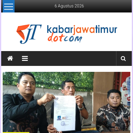
Lompat
6 Agustus 2026
ke
konten
Kabar
Jawa
Timur
Media
Online
Jawa
Timur