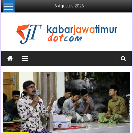
Lompat
6 Agustus 2026
ke
konten
Kabar
Jawa
Timur
Media
Online
Jawa
Timur