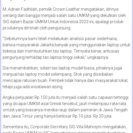
M. Adrian Fadhilah, pemilik Crown Leather mengatakan, dirinya
senang dan bangga menjadi salah satu UMKM yang diikutkan oleh
SIG dalam Bazar UMKM Untuk Indonesia 2023 ini, apalagi produk-
produknya diminati oleh pengunjung.
“Sebelumnya kami telah melakukan analisis pasar sederhana,
bahwa masyarakat Jakarta banyak yang menggunakan laptop untuk
bekerja dan membutuhkan tas laptop. Ternyata benar, antusias
pengunjung terhadap tas laptop tinggi sekali,” ungkapnya.
Dia menambahkan, selain tas laptop model biasa, pihaknya juga
menjual tas laptop model selempang. Stok yang disediakan
mencapai ratusan buah. Pembeli tidak hanya dari masyarakat lokal,
tetapi juga ada wisatawan asing.
Angka penjualan Rp 150 juta itu menjadi salah satu capaian tertinggi
yang dicapai UMKM asal Gresik tersebut, jauh melampaui rata-rata
omzet yang biasanya mereka raup dalam pameran di Jawa Tengah
dan Jawa Timur yang hanya berkisar Rp 10 juta- Rp 20 juta.
Sementara itu, Corporate Secretary SIG Vita Mahreyni mengatakan,
pada Bazar UMKM ini SIG berpartisipasi dengan mengikutsertakan