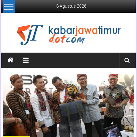
Lompat
8 Agustus 2026
ke
konten
Kabar
Jawa
Timur
Media
Online
Jawa
Timur