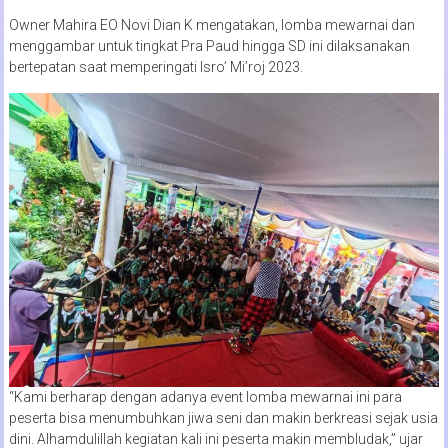
Owner Mahira EO Novi Dian K mengatakan, lomba mewarnai dan
menggambar untuk tingkat Pra Paud hingga SD ini dilaksanakan
bertepatan saat memperingati Isro’ Mi’roj 2023.
“Kami berharap dengan adanya event lomba mewarnai ini para
peserta bisa menumbuhkan jiwa seni dan makin berkreasi sejak usia
dini. Alhamdulillah kegiatan kali ini peserta makin membludak,” ujar