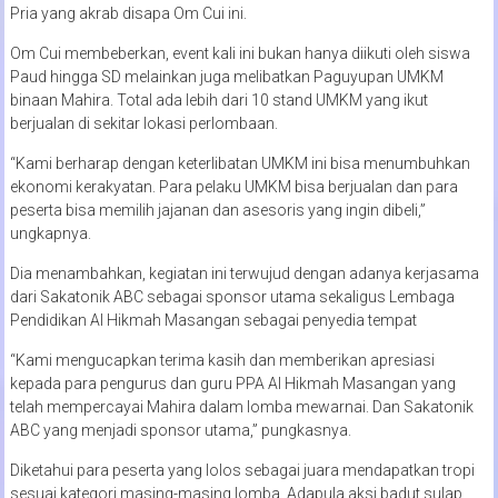
Pria yang akrab disapa Om Cui ini.
Om Cui membeberkan, event kali ini bukan hanya diikuti oleh siswa
Paud hingga SD melainkan juga melibatkan Paguyupan UMKM
binaan Mahira. Total ada lebih dari 10 stand UMKM yang ikut
berjualan di sekitar lokasi perlombaan.
“Kami berharap dengan keterlibatan UMKM ini bisa menumbuhkan
ekonomi kerakyatan. Para pelaku UMKM bisa berjualan dan para
peserta bisa memilih jajanan dan asesoris yang ingin dibeli,”
ungkapnya.
Dia menambahkan, kegiatan ini terwujud dengan adanya kerjasama
dari Sakatonik ABC sebagai sponsor utama sekaligus Lembaga
Pendidikan Al Hikmah Masangan sebagai penyedia tempat
“Kami mengucapkan terima kasih dan memberikan apresiasi
kepada para pengurus dan guru PPA Al Hikmah Masangan yang
telah mempercayai Mahira dalam lomba mewarnai. Dan Sakatonik
ABC yang menjadi sponsor utama,” pungkasnya.
Diketahui para peserta yang lolos sebagai juara mendapatkan tropi
sesuai kategori masing-masing lomba. Adapula aksi badut sulap