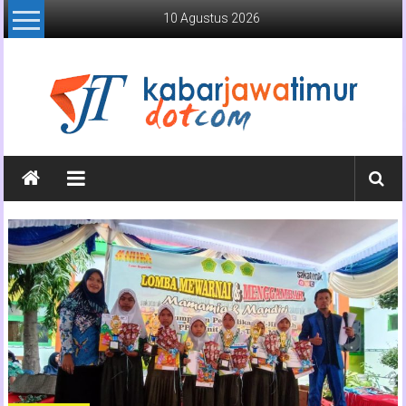
Lompat
10 Agustus 2026
ke
konten
Kabar
Jawa
Timur
Media
Online
Jawa
Timur