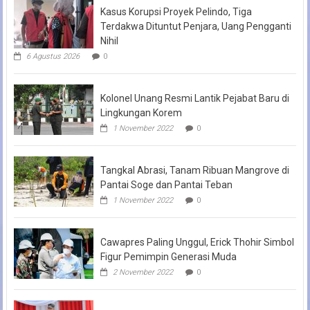
Kasus Korupsi Proyek Pelindo, Tiga
Terdakwa Dituntut Penjara, Uang Pengganti
Nihil
6 Agustus 2026
0
Kolonel Unang Resmi Lantik Pejabat Baru di
Lingkungan Korem
1 November 2022
0
Tangkal Abrasi, Tanam Ribuan Mangrove di
Pantai Soge dan Pantai Teban
1 November 2022
0
Cawapres Paling Unggul, Erick Thohir Simbol
Figur Pemimpin Generasi Muda
2 November 2022
0