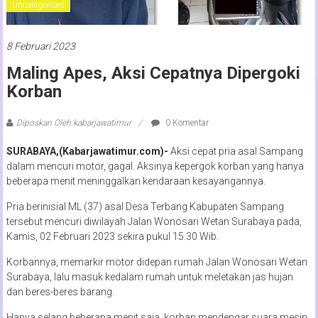
Uncategorized
8 Februari 2023
Maling Apes, Aksi Cepatnya Dipergoki
Korban
Diposkan Oleh:kabarjawatimur
0 Komentar
SURABAYA,(Kabarjawatimur.com)-
Aksi cepat pria asal Sampang
dalam mencuri motor, gagal. Aksinya kepergok korban yang hanya
beberapa menit meninggalkan kendaraan kesayangannya.
Pria berinisial ML (37) asal Desa Terbang Kabupaten Sampang
tersebut mencuri diwilayah Jalan Wonosari Wetan Surabaya pada,
Kamis, 02 Februari 2023 sekira pukul 15.30 Wib.
Korbannya, memarkir motor didepan rumah Jalan Wonosari Wetan
Surabaya, lalu masuk kedalam rumah untuk meletakan jas hujan
dan beres-beres barang.
Hanya selang beberapa menit saja, korban mendengar suara mesin