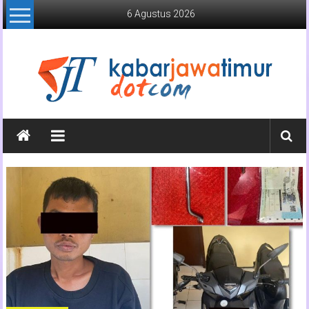
Lompat
6 Agustus 2026
ke
konten
Kabar
Jawa
Timur
Media
Online
Jawa
Timur