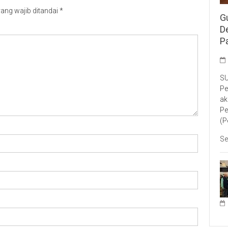
ang wajib ditandai
*
G
D
P
SU
Pe
ak
Pe
(P
Se