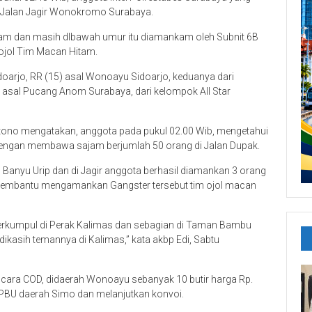
 Jalan Jagir Wonokromo Surabaya.
jam dan masih dIbawah umur itu diamankam oleh Subnit 6B
ojol Tim Macan Hitam.
doarjo, RR (15) asal Wonoayu Sidoarjo, keduanya dari
asal Pucang Anom Surabaya, dari kelompok All Star
tono mengatakan, anggota pada pukul 02.00 Wib, mengetahui
engan membawa sajam berjumlah 50 orang di Jalan Dupak.
anyu Urip dan di Jagir anggota berhasil diamankan 3 orang
t membantu mengamankan Gangster tersebut tim ojol macan
berkumpul di Perak Kalimas dan sebagian di Taman Bambu
ikasih temannya di Kalimas,” kata akbp Edi, Sabtu
 cara COD, didaerah Wonoayu sebanyak 10 butir harga Rp.
SPBU daerah Simo dan melanjutkan konvoi.