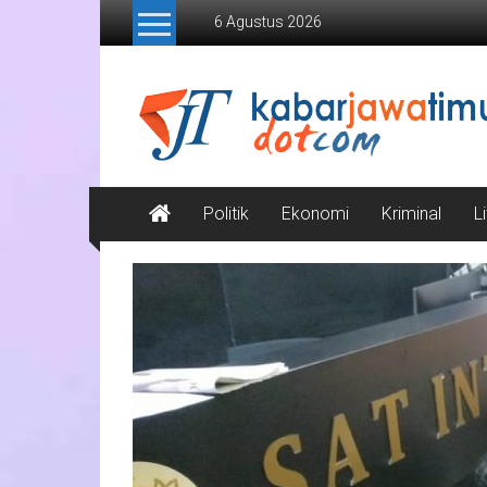
Lompat
6 Agustus 2026
ke
konten
Kabar
Jawa
Timur
Media
Politik
Ekonomi
Kriminal
L
Online
Jawa
Timur