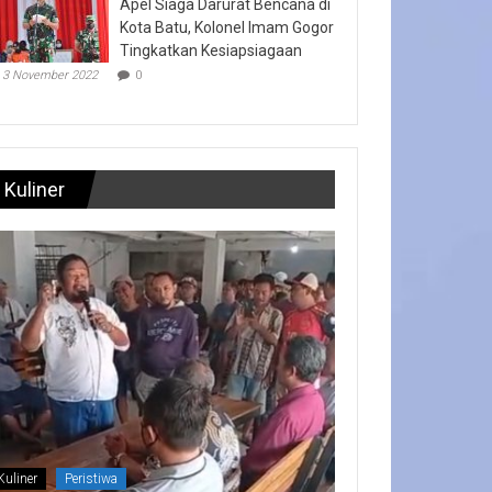
Apel Siaga Darurat Bencana di
Kota Batu, Kolonel Imam Gogor
Tingkatkan Kesiapsiagaan
3 November 2022
0
Kuliner
Kuliner
Peristiwa