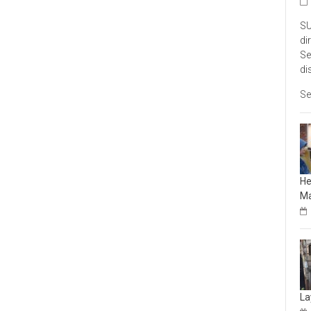
SU
di
Se
di
Se
He
Ma
La