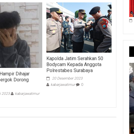
Kapolda Jatim Serahkan 50
Bodycam Kepada Anggota
Polrestabes Surabaya
Hampir Dihajar
20 Desember 2023
pergok Dorong
kabarjawatimur
0
i 2023
kabarjawatimur