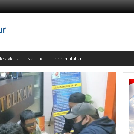
ifestyle
National
Pemerintahan