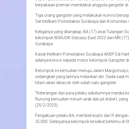
berpakaian preman membekuk anggota gengster di
Tiga orang gangster yang melakukan konvoi bersa
Sat Intelkam Polrestabes Surabaya dan Komunitas 
Ketiganya yang ditangkap, BA (17) asal Tulangan Si
kelompok WARJOK Sidoarjo East 2022 dan MR (17) 
Surabaya.
Kasat Intelkam Polrestabes Surabaya AKBP Edi Har
adanya konvoi sepeda motor kelompok Gangster d
Kelompok ini kemudian menuju Jalam Margomulyo, B
sedangkan yang lainnya melarikan diri. Oada saa
hitam akan dibacok oleh salah satu gangster.
“Keterangan dari para pelaku sebelumnya mereka 
Runcing kemudian minum arak dan pil dobel L yang d
(25/2/2023).
Pengakuan pelaku BA, membeli koplo dari R dengan
25.000. Selanjutnya kelompok tersebut bertemu dì 