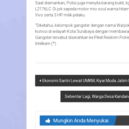
Saat diamankan, Polisi juga menyita barang bukti, t
L2176LC. Di jok sepeda motor mio soul warna hitam
Vivo serta 3 HP milik pelaku.
“Diketahui, kelompok gangster dengan nama Warjok 
konvoi di wilayah Kota Surabaya dengan membawa se
Gangster tersebut diserahkan ke Piket Reskrim Polr
Intelkam.(*)
Navigasi
Ekonomi Santri Lewat UMKM, Kiyai Muda Jatim 
pos
Sebentar Lagi, Warga Desa Kanda
Mungkin Anda Menyukai