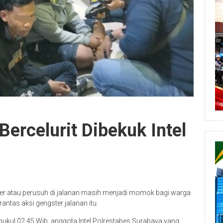
ercelurit Dibekuk Intel
er atau perusuh di jalanan masih menjadi momok bagi warga
ntas aksi gengster jalanan itu.
a pukul 02.45 Wib, anggota Intel Polrestabes Surabaya yang