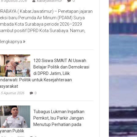
6 Agustus 2026
kabarjawatimur
0
RABAYA ( KabarJawatimur) – Penetapan jajaran
reksi baru Perumda Air Minum (PDAM) Surya
mbada Kota Surabaya periode 2026–2029
sambut positif DPRD Kota Surabaya. Namun,
lengkapnya
120 Siswa SMAIT Al Uswah
Belajar Politik dan Demokrasi
di DPRD Jatim, Lilik
ndarwati: Politik untuk Kesejahteraan
syarakat
5 Agustus 2026
0
Tubagus Lukman Ingatkan
Pemkot, Isu Parkir Jangan
Menutup Perhatian pada
yanan Publik