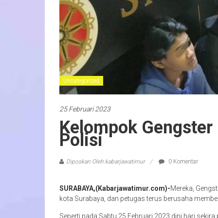
Uncategorized
25 Februari 2023
Kelompok Gengster B
Polisi
Diposkan Oleh:kabarjawatimur
0 Komentar
SURABAYA,(Kabarjawatimur.com)-
Mereka, Gengst
kota Surabaya, dan petugas terus berusaha membera
Seperti pada Sabtu 25 Februari 2023 dini hari sekir