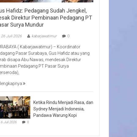
us Hafidz: Pedagang Sudah Jengkel,
esak Direktur Pembinaan Pedagang PT
asar Surya Mundur
26 Juli 2026
kabarjawatimur
0
RABAYA ( Kabarjawatimur) – Koordinator
dagang Pasar Surabaya, Gus Hafidz atau yang
rab disapa Abu Nawas, mendesak Direktur
mbinaan Pedagang PT Pasar Surya
erseroda),
lengkapnya
Ketika Rindu Menjadi Rasa, dan
Sydney Menjadi Indonesia,
Pandawa Warung Kopi
6 Juli 2026
0