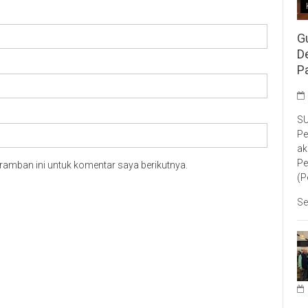
G
D
P
SU
Pe
ak
Pe
ramban ini untuk komentar saya berikutnya.
(P
Se