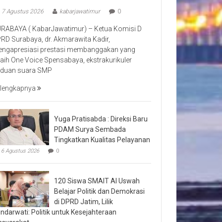
7 Agustus 2026
kabarjawatimur
0
RABAYA ( KabarJawatimur) – Ketua Komisi D
RD Surabaya, dr. Akmarawita Kadir,
ngapresiasi prestasi membanggakan yang
raih One Voice Spensabaya, ekstrakurikuler
duan suara SMP
lengkapnya
Yuga Pratisabda : Direksi Baru
PDAM Surya Sembada
Tingkatkan Kualitas Pelayanan
6 Agustus 2026
0
120 Siswa SMAIT Al Uswah
Belajar Politik dan Demokrasi
di DPRD Jatim, Lilik
ndarwati: Politik untuk Kesejahteraan