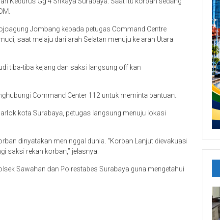
 Jalan Kedurus Gg 4 Srikaya Surabaya. Saat itu korban sedang
DM.
Mojoagung Jombang kepada petugas Command Centre
mudi, saat melaju dari arah Selatan menuju ke arah Utara
i tiba-tiba kejang dan saksi langsung off kan
menghubungi Command Center 112 untuk meminta bantuan.
Darlok kota Surabaya, petugas langsung menuju lokasi
orban dinyatakan meninggal dunia. “Korban Lanjut dievakuasi
 saksi rekan korban,” jelasnya.
i Polsek Sawahan dan Polrestabes Surabaya guna mengetahui