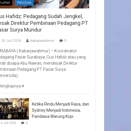
Kuliner
Peristiwa
us Hafidz: Pedagang Sudah Jengkel,
esak Direktur Pembinaan Pedagang PT
asar Surya Mundur
26 Juli 2026
kabarjawatimur
0
RABAYA ( Kabarjawatimur) – Koordinator
dagang Pasar Surabaya, Gus Hafidz atau yang
rab disapa Abu Nawas, mendesak Direktur
mbinaan Pedagang PT Pasar Surya
erseroda),
lengkapnya
Ketika Rindu Menjadi Rasa, dan
Sydney Menjadi Indonesia,
Pandawa Warung Kopi
6 Juli 2026
0