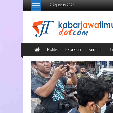
Lompat
7 Agustus 2026
ke
konten
Kabar
Jawa
Timur
Media
Politik
Ekonomi
Kriminal
L
Online
Jawa
Timur