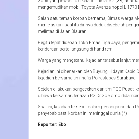
Sopir yang tewas itu diketahui inisial SG (38) asal
mengemudikan mobil Toyota Avanza nopol L 1770 
Salah satu teman korban bernama, Dimas warga 
menjelaskan, saat itu dirinya duduk disebelah penge
melintas di Jalan Blauran.
Begitu tepat didepan Toko Emas Tiga Jaya, pengemud
kendaraan,serta langsung di hand rem.
Warga yang mengetahui kejadian tersebut lanjut 
Kejadian ini dibenarkan oleh Buyung Hidayat Kabid 
kejadian bersama tim Inafis Polrestabes Surabaya.
Setelah dilakukan pengecekan dari tim TGC Pusat, k
dibawa ke Kamar Jenazah RS Dr Soetomo didampingi
Saat ini, kejadian tersebut dalam penanganan dar
penyebab pasti korban ini meninggal dunia.(*)
Reporter: Eko