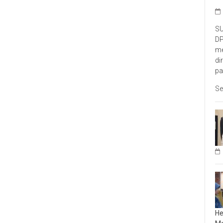
SU
DP
me
di
pa
Se
He