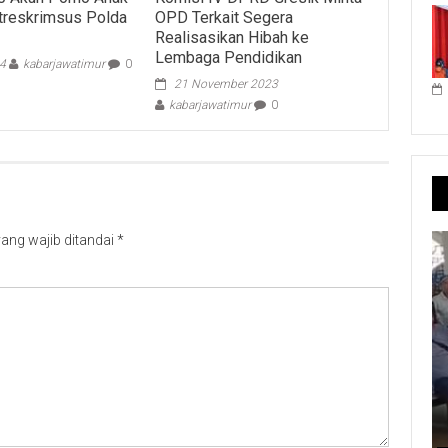
treskrimsus Polda
OPD Terkait Segera
Realisasikan Hibah ke
Lembaga Pendidikan
24
kabarjawatimur
0
21 November 2023
kabarjawatimur
0
ang wajib ditandai
*