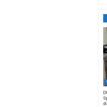
D
S
di