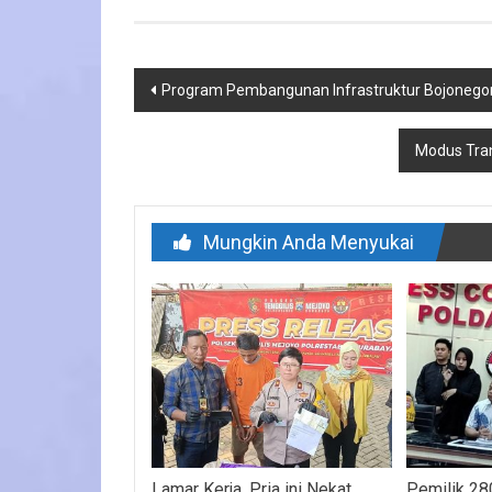
Navigasi
Program Pembangunan Infrastruktur Bojonego
pos
Modus Tran
Mungkin Anda Menyukai
Lamar Kerja, Pria ini Nekat
Pemilik 28