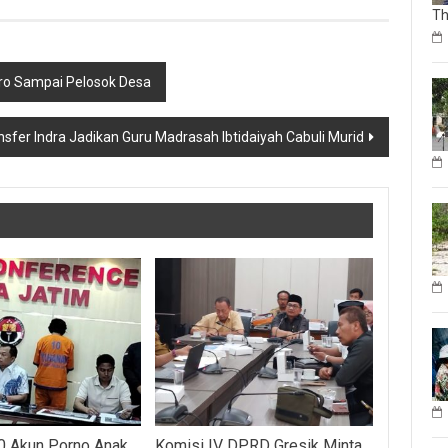
Th
ro Sampai Pelosok Desa
sfer Indra Jadikan Guru Madrasah Ibtidaiyah Cabuli Murid
0 Akun Porno Anak
Komisi IV DPRD Gresik Minta