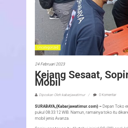
Uncategorized
24 Februari 2023
Kejang Sesaat, Sop
Mobil
Diposkan Oleh:kabarjawatimur
0 Komentar
SURABAYA,(Kabarjawatimur.com) –
Depan Toko em
pukul 08:33:12 WIB. Namun, ramainya toko itu dik
mobil jenis Avanza.