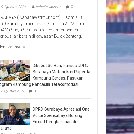
8 Agustus 2026
kabarjawatimur
0
RABAYA ( Kabarjawatimur.com) – Komisi B
RD Surabaya mendesak Perumda Air Minum
DAM) Surya Sembada segera membenahi
stribusi air bersih di kawasan Bulak Banteng.
lengkapnya
Dikebut 30 Hari, Pansus DPRD
Surabaya Matangkan Raperda
Kampung Cerdas, Pastikan
ogram Kampung Pancasila Terakomodasi
7 Agustus 2026
0
DPRD Surabaya Apresiasi One
Voice Spensabaya Borong
Empat Penghargaan di
ailand