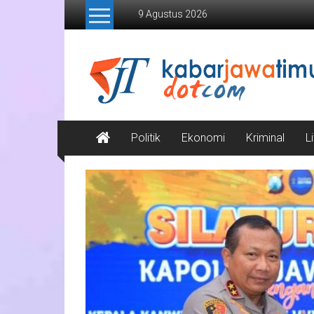
Lompat
9 Agustus 2026
ke
konten
Kabar
Jawa
Timur
Media
Politik
Ekonomi
Kriminal
L
Online
Jawa
Timur