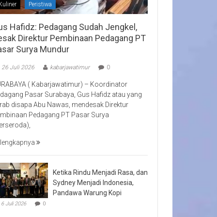
Kuliner
Peristiwa
us Hafidz: Pedagang Sudah Jengkel,
esak Direktur Pembinaan Pedagang PT
asar Surya Mundur
26 Juli 2026
kabarjawatimur
0
RABAYA ( Kabarjawatimur) – Koordinator
dagang Pasar Surabaya, Gus Hafidz atau yang
rab disapa Abu Nawas, mendesak Direktur
mbinaan Pedagang PT Pasar Surya
erseroda),
lengkapnya
Ketika Rindu Menjadi Rasa, dan
Sydney Menjadi Indonesia,
Pandawa Warung Kopi
6 Juli 2026
0