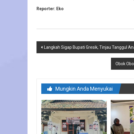
Reporter: Eko
Navigasi
Langkah Sigap Bupati Gresik, Tinjau Tanggul A
pos
Obok Obok
Mungkin Anda Menyukai