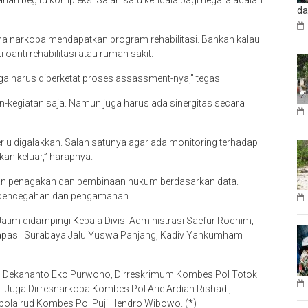
nan begitu kompleks. Salah satu kendala bagi negara adalah
d
na narkoba mendapatkan program rehabilitasi. Bahkan kalau
 oanti rehabilitasi atau rumah sakit.
uga harus diperketat proses assassment-nya,” tegas
an-kegiatan saja. Namun juga harus ada sinergitas secara
lu digalakkan. Salah satunya agar ada monitoring terhadap
an keluar,” harapnya.
n penagakan dan pembinaan hukum berdasarkan data.
 pencegahan dan pengamanan.
tim didampingi Kepala Divisi Administrasi Saefur Rochim,
Kalapas I Surabaya Jalu Yuswa Panjang, Kadiv Yankumham
l Dekananto Eko Purwono, Dirreskrimum Kombes Pol Totok
Juga Dirresnarkoba Kombes Pol Arie Ardian Rishadi,
rpolairud Kombes Pol Puji Hendro Wibowo. (*)