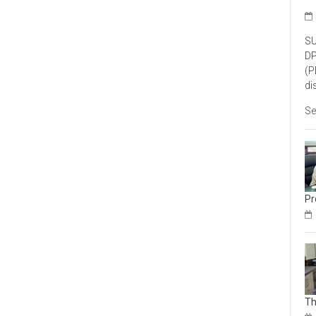
SU
DP
(P
di
Se
Pr
Th