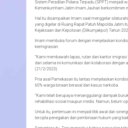
Sistem Peradilan Pidana Terpadu (SPPT) menjadi w
Kemenkumham Jatim Imam Jauhari berkomitmen m
Hal itu disampaikan Imam saat menggelar silaturah
yang digelar di Ruang Rapat Patuh Mapolda Jatim 
Kejaksaan dan Kepolisian (Dilkumjakpol) Tahun 202
Imam membuka forum dengan menjelaskan kondisi 
keimigrasian.
“Kami membawahi lapas, rutan dan kantor imigrasi
dan selama ini komunikasi dan kolaborasi dengan an
(21/2/2023)
Pria asal Pamekasan itu lantas menjelaskan kondis
60% warga binaan berasal dari kasus narkoba.
“Kami telah berupaya menanggulangi dampak buru
rehabilitasi sosial maupun medis. Namun, belum opt
Untuk itu, pertemuan ini menjadi titik awal dari sine
tercipta penegakan dan pembinaan hukum yang baik