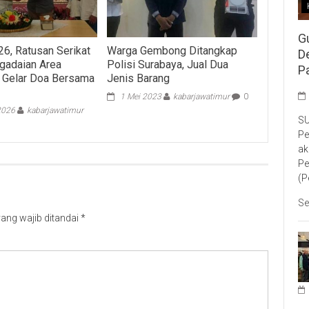
G
6, Ratusan Serikat
Warga Gembong Ditangkap
D
gadaian Area
Polisi Surabaya, Jual Dua
P
 Gelar Doa Bersama
Jenis Barang
1 Mei 2023
kabarjawatimur
0
2026
kabarjawatimur
SU
Pe
ak
Pe
(P
Se
ang wajib ditandai
*