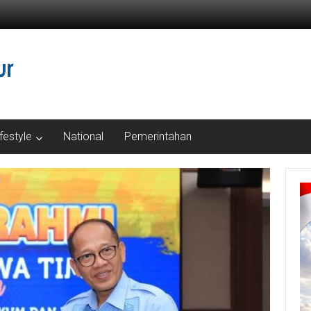
ifestyle
National
Pemerintahan