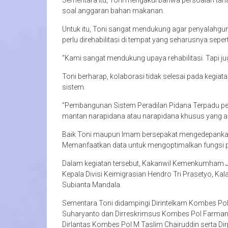
Sementara itu, Toni mengakui bahwa persoalan taha
soal anggaran bahan makanan.
Untuk itu, Toni sangat mendukung agar penyalahgu
perlu direhabilitasi di tempat yang seharusnya seperti
“Kami sangat mendukung upaya rehabilitasi. Tapi j
Toni berharap, kolaborasi tidak selesai pada kegiat
sistem.
“Pembangunan Sistem Peradilan Pidana Terpadu per
mantan narapidana atau narapidana khusus yang ak
Baik Toni maupun Imam bersepakat mengedepanka
Memanfaatkan data untuk mengoptimalkan fungsi
Dalam kegiatan tersebut, Kakanwil Kemenkumham Ja
Kepala Divisi Keimigrasian Hendro Tri Prasetyo, 
Subianta Mandala.
Sementara Toni didampingi Dirintelkam Kombes Po
Suharyanto dan Dirreskrimsus Kombes Pol Farman. 
Dirlantas Kombes Pol M Taslim Chairuddin serta Di