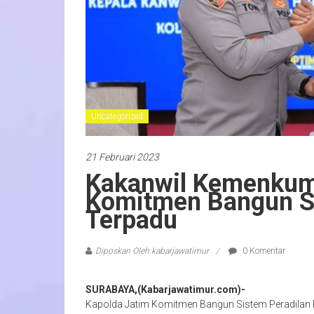
Uncategorized
21 Februari 2023
Kakanwil Kemenkum
Komitmen Bangun Si
Terpadu
Diposkan Oleh:kabarjawatimur
0 Komentar
SURABAYA,(Kabarjawatimur.com)-
Kapolda Jatim Komitmen Bangun Sistem Peradil