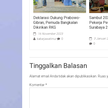
Deklarasi Dukung Prabowo-
Sambut 202
Gibran, Pemuda Bangkalan
Pekerja Pe
Dikirikan RKG
Surabaya 2
16 November 2023
3 Januari 
kabarjawatimur
0
0
Tinggalkan Balasan
Alamat email Anda tidak akan dipublikasikan.
Ruas y
Komentar
*