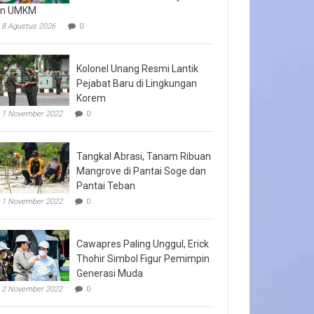
an UMKM
8 Agustus 2026
0
Kolonel Unang Resmi Lantik
Pejabat Baru di Lingkungan
Korem
1 November 2022
0
Tangkal Abrasi, Tanam Ribuan
Mangrove di Pantai Soge dan
Pantai Teban
1 November 2022
0
Cawapres Paling Unggul, Erick
Thohir Simbol Figur Pemimpin
Generasi Muda
2 November 2022
0