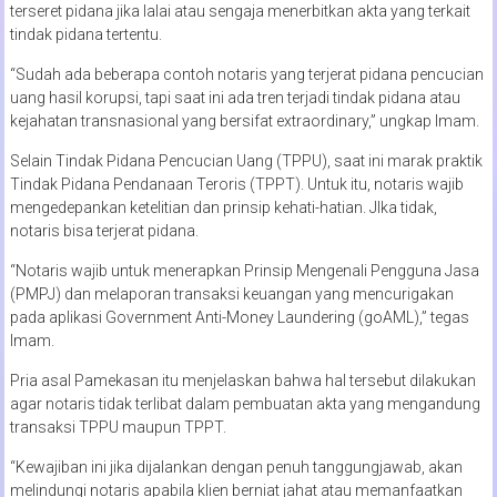
terseret pidana jika lalai atau sengaja menerbitkan akta yang terkait
tindak pidana tertentu.
“Sudah ada beberapa contoh notaris yang terjerat pidana pencucian
uang hasil korupsi, tapi saat ini ada tren terjadi tindak pidana atau
kejahatan transnasional yang bersifat extraordinary,” ungkap Imam.
Selain Tindak Pidana Pencucian Uang (TPPU), saat ini marak praktik
Tindak Pidana Pendanaan Teroris (TPPT). Untuk itu, notaris wajib
mengedepankan ketelitian dan prinsip kehati-hatian. JIka tidak,
notaris bisa terjerat pidana.
“Notaris wajib untuk menerapkan Prinsip Mengenali Pengguna Jasa
(PMPJ) dan melaporan transaksi keuangan yang mencurigakan
pada aplikasi Government Anti-Money Laundering (goAML),” tegas
Imam.
Pria asal Pamekasan itu menjelaskan bahwa hal tersebut dilakukan
agar notaris tidak terlibat dalam pembuatan akta yang mengandung
transaksi TPPU maupun TPPT.
“Kewajiban ini jika dijalankan dengan penuh tanggungjawab, akan
melindungi notaris apabila klien berniat jahat atau memanfaatkan