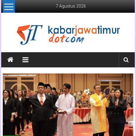
Lompat
7 Agustus 2026
ke
konten
Kabar
Jawa
Timur
Media
Online
Jawa
Timur