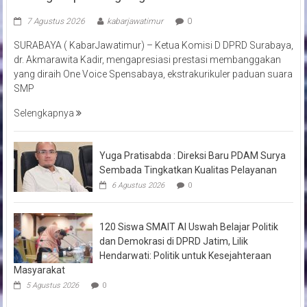
7 Agustus 2026
kabarjawatimur
0
SURABAYA ( KabarJawatimur) – Ketua Komisi D DPRD Surabaya,
dr. Akmarawita Kadir, mengapresiasi prestasi membanggakan
yang diraih One Voice Spensabaya, ekstrakurikuler paduan suara
SMP
Selengkapnya
Yuga Pratisabda : Direksi Baru PDAM Surya
Sembada Tingkatkan Kualitas Pelayanan
6 Agustus 2026
0
120 Siswa SMAIT Al Uswah Belajar Politik
dan Demokrasi di DPRD Jatim, Lilik
Hendarwati: Politik untuk Kesejahteraan
Masyarakat
5 Agustus 2026
0