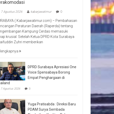
erakomodasi
7 Agustus 2026
kabarjawatimur
0
RABAYA ( Kabarjawatimur.com) – Pembahasan
ncangan Peraturan Daerah (Raperda) tentang
ngembangan Kampung Cerdas memasuki
hap krusial. Setelah Ketua DPRD Kota Surabaya
aifuddin Zuhri memberikan
lengkapnya
DPRD Surabaya Apresiasi One
Voice Spensabaya Borong
Empat Penghargaan di
ailand
7 Agustus 2026
0
Yuga Pratisabda : Direksi Baru
PDAM Surya Sembada