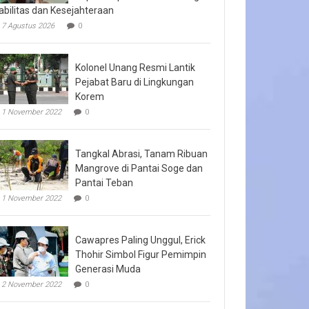
abilitas dan Kesejahteraan
7 Agustus 2026
0
Kolonel Unang Resmi Lantik
Pejabat Baru di Lingkungan
Korem
1 November 2022
0
Tangkal Abrasi, Tanam Ribuan
Mangrove di Pantai Soge dan
Pantai Teban
1 November 2022
0
Cawapres Paling Unggul, Erick
Thohir Simbol Figur Pemimpin
Generasi Muda
2 November 2022
0