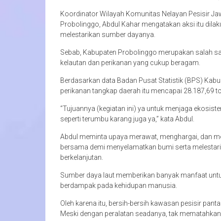
Koordinator Wilayah Komunitas Nelayan Pesisir Ja
Probolinggo, Abdul Kahar mengatakan aksi itu dilak
melestarikan sumber dayanya.
Sebab, Kabupaten Probolinggo merupakan salah sat
kelautan dan perikanan yang cukup beragam.
Berdasarkan data Badan Pusat Statistik (BPS) Kab
perikanan tangkap daerah itu mencapai 28.187,69 to
“Tujuannya (kegiatan ini) ya untuk menjaga ekosiste
seperti terumbu karang juga ya,” kata Abdul.
Abdul meminta upaya merawat, menghargai, dan men
bersama demi menyelamatkan bumi serta melestari
berkelanjutan.
Sumber daya laut memberikan banyak manfaat untu
berdampak pada kehidupan manusia.
Oleh karena itu, bersih-bersih kawasan pesisir pant
Meski dengan peralatan seadanya, tak mematahkan 