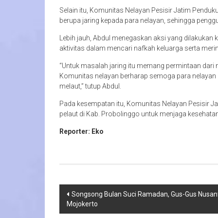
Selain itu, Komunitas Nelayan Pesisir Jatim Pendu
berupa jaring kepada para nelayan, sehingga penggu
Lebih jauh, Abdul menegaskan aksi yang dilakukan k
aktivitas dalam mencari nafkah keluarga serta merin
“Untuk masalah jaring itu memang permintaan dar
Komunitas nelayan berharap semoga para nelayan k
melaut,” tutup Abdul.
Pada kesempatan itu, Komunitas Nelayan Pesisir J
pelaut di Kab. Probolinggo untuk menjaga kesehata
Reporter: Eko
Navigasi
Songsong Bulan Suci Ramadan, Gus-Gus Nusanta
Mojokerto
pos