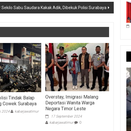
r Sekilo Sabu Saudara Kakak Adik, Dibekuk Polisi Surabaya
Overstay, Imigrasi Malang
lisi Tindak Balap
Deportasi Wanita Warga
ng Cowek Surabaya
Negara Timor Leste
s 2024
kabarjawatimur
17 September 2024
kabarjawatimur
0