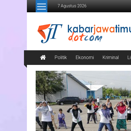
Lompat
7 Agustus 2026
ke
konten
Kabar
Jawa
Timur
Media
Politik
Ekonomi
Kriminal
L
Online
Jawa
Timur