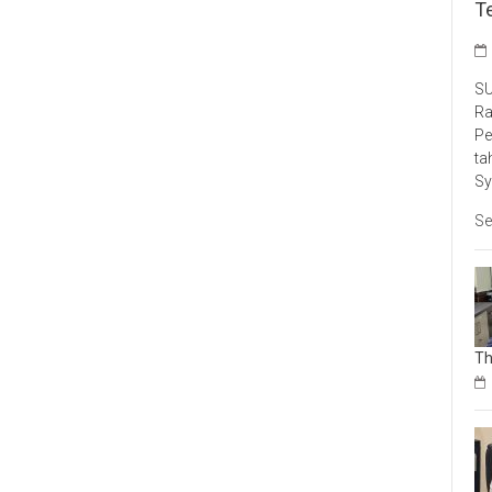
T
SU
Ra
Pe
ta
Sy
Se
Th