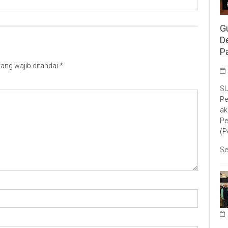
G
D
P
ang wajib ditandai
*
SU
Pe
ak
Pe
(P
Se