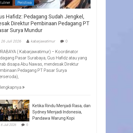
Kuliner
Peristiwa
us Hafidz: Pedagang Sudah Jengkel,
esak Direktur Pembinaan Pedagang PT
asar Surya Mundur
26 Juli 2026
kabarjawatimur
0
RABAYA ( Kabarjawatimur) – Koordinator
dagang Pasar Surabaya, Gus Hafidz atau yang
rab disapa Abu Nawas, mendesak Direktur
mbinaan Pedagang PT Pasar Surya
erseroda),
lengkapnya
Ketika Rindu Menjadi Rasa, dan
Sydney Menjadi Indonesia,
Pandawa Warung Kopi
6 Juli 2026
0