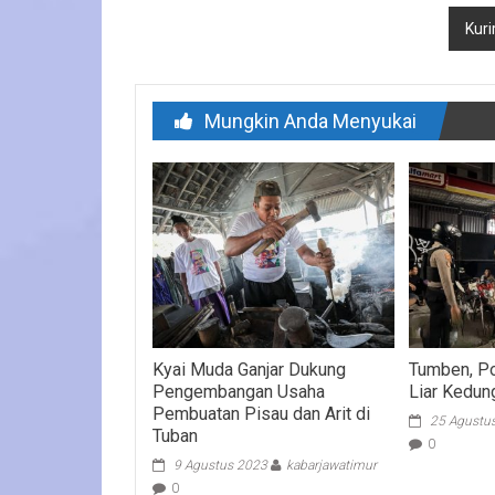
Kuri
Mungkin Anda Menyukai
Kyai Muda Ganjar Dukung
Tumben, Po
Pengembangan Usaha
Liar Kedu
Pembuatan Pisau dan Arit di
25 Agustu
Tuban
0
9 Agustus 2023
kabarjawatimur
0