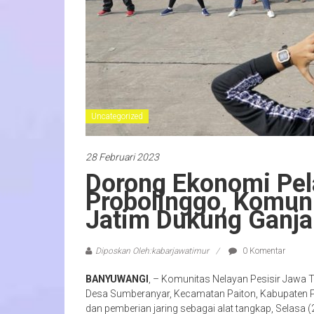
Uncategorized
28 Februari 2023
Dorong Ekonomi Pel
Probolinggo, Komuni
Jatim Dukung Ganja
Diposkan Oleh:kabarjawatimur
0 Komentar
BANYUWANGI
, – Komunitas Nelayan Pesisir Jawa T
Desa Sumberanyar, Kecamatan Paiton, Kabupaten Pr
dan pemberian jaring sebagai alat tangkap, Selasa (