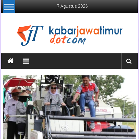
Lompat
7 Agustus 2026
ke
konten
Kabar
Jawa
Timur
Media
Online
Jawa
Timur