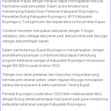
Kecamatan Kapas dengan harapan dapat meningkatkan nilai jual
hasil panen padi para petani. Dalam acara tersebut turut
mendampingi Kepala Dinas Pertanian Kabuparen Bojonegoro,
Perwakilan Bulog Kabupaten Bojonegoro, BPS Kabupaten
Bojonegoro, Forkopimcam dan kepala desa se Kecamatan Kapas.
Combine Harvester merupakan alat panen dengan 3 fungsi
sekaligus, yaitu sebagai alat panen padi, alat perontok padi dan juga
sebagai alat pembajak sawah.
Dalam sambutannya, Bupati Bojonegoro menyampaikan, dengan
diserahkannya bantuan combine tersebut dapat mendukung
program ketahanan pangan di Kabupaten Bojonegoro khususnya
target 900.000 ton padi di tahun 2023.
“Dengan luas lahan pertanian dan mayoritas masyarakat yang
bermata pencaharian petani, selain regulasi kita juga menyiapkan
sarana dan prasarana di sektor pertanian.” terang Bupati.
Pemkab Bojonegoro pada tahun 2022 telah melaksanakan MoU
dengan Bulog, terkait penyerapan hasil panen padi guna mendorong
kedaulatan ketahanan pangan Kabupaten Bojonegoro.