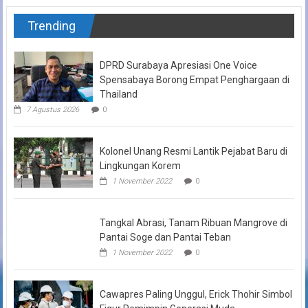
Trending
DPRD Surabaya Apresiasi One Voice
Spensabaya Borong Empat Penghargaan di
Thailand
7 Agustus 2026
0
Kolonel Unang Resmi Lantik Pejabat Baru di
Lingkungan Korem
1 November 2022
0
Tangkal Abrasi, Tanam Ribuan Mangrove di
Pantai Soge dan Pantai Teban
1 November 2022
0
Cawapres Paling Unggul, Erick Thohir Simbol