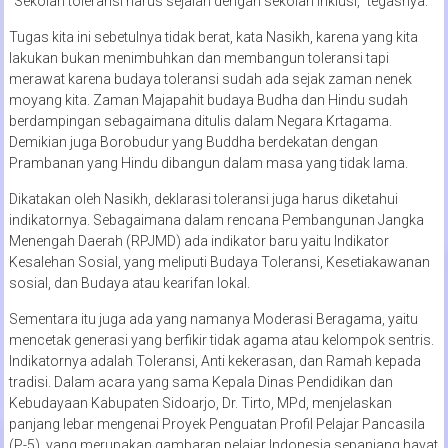
“Sekolah toleransi harus sejalan dengan sekolah inklusi,” tegasnya.
Tugas kita ini sebetulnya tidak berat, kata Nasikh, karena yang kita
lakukan bukan menimbuhkan dan membangun toleransi tapi
merawat karena budaya toleransi sudah ada sejak zaman nenek
moyang kita. Zaman Majapahit budaya Budha dan Hindu sudah
berdampingan sebagaimana ditulis dalam Negara Krtagama.
Demikian juga Borobudur yang Buddha berdekatan dengan
Prambanan yang Hindu dibangun dalam masa yang tidak lama.
Dikatakan oleh Nasikh, deklarasi toleransi juga harus diketahui
indikatornya. Sebagaimana dalam rencana Pembangunan Jangka
Menengah Daerah (RPJMD) ada indikator baru yaitu Indikator
Kesalehan Sosial, yang meliputi Budaya Toleransi, Kesetiakawanan
sosial, dan Budaya atau kearifan lokal.
Sementara itu juga ada yang namanya Moderasi Beragama, yaitu
mencetak generasi yang berfikir tidak agama atau kelompok sentris.
Indikatornya adalah Toleransi, Anti kekerasan, dan Ramah kepada
tradisi. Dalam acara yang sama Kepala Dinas Pendidikan dan
Kebudayaan Kabupaten Sidoarjo, Dr. Tirto, MPd, menjelaskan
panjang lebar mengenai Proyek Penguatan Profil Pelajar Pancasila
(P-5), yang merupakan gambaran pelajar Indonesia sepanjang hayat