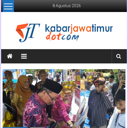
Lompat
8 Agustus 2026
ke
konten
Kabar
Jawa
Timur
Media
Online
Jawa
Timur