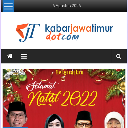
Lompat
6 Agustus 2026
ke
konten
Kabar
Jawa
Timur
Media
Online
Jawa
Timur