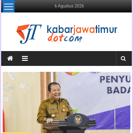
Lompat
6 Agustus 2026
ke
konten
Kabar
Jawa
Timur
Media
Online
Jawa
Timur