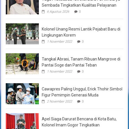
Sembada Tingkatkan Kualitas Pelayanan
6 Agustus 2026
0
Kolonel Unang Resmi Lantik Pejabat Baru di
Lingkungan Korem
1 November 2022
0
Tangkal Abrasi, Tanam Ribuan Mangrove di
Pantai Soge dan Pantai Teban
1 November 2022
0
Cawapres Paling Unggul, Erick Thohir Simbol
Figur Pemimpin Generasi Muda
2 November 2022
0
Apel Siaga Darurat Bencana di Kota Batu,
Kolonel Imam Gogor Tingkatkan