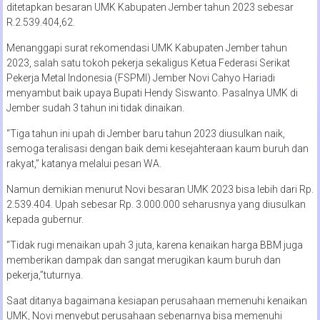
ditetapkan besaran UMK Kabupaten Jember tahun 2023 sebesar
R.2.539.404,62.
Menanggapi surat rekomendasi UMK Kabupaten Jember tahun
2023, salah satu tokoh pekerja sekaligus Ketua Federasi Serikat
Pekerja Metal Indonesia (FSPMI) Jember Novi Cahyo Hariadi
menyambut baik upaya Bupati Hendy Siswanto. Pasalnya UMK di
Jember sudah 3 tahun ini tidak dinaikan.
“Tiga tahun ini upah di Jember baru tahun 2023 diusulkan naik,
semoga teralisasi dengan baik demi kesejahteraan kaum buruh dan
rakyat,” katanya melalui pesan WA.
Namun demikian menurut Novi besaran UMK 2023 bisa lebih dari Rp.
2.539.404. Upah sebesar Rp. 3.000.000 seharusnya yang diusulkan
kepada gubernur.
“Tidak rugi menaikan upah 3 juta, karena kenaikan harga BBM juga
memberikan dampak dan sangat merugikan kaum buruh dan
pekerja,”tuturnya.
Saat ditanya bagaimana kesiapan perusahaan memenuhi kenaikan
UMK, Novi menyebut perusahaan sebenarnya bisa memenuhi