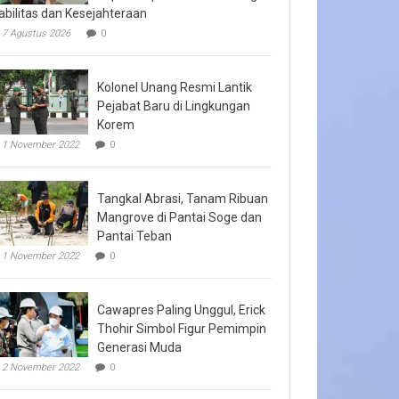
abilitas dan Kesejahteraan
7 Agustus 2026
0
Kolonel Unang Resmi Lantik
Pejabat Baru di Lingkungan
Korem
1 November 2022
0
Tangkal Abrasi, Tanam Ribuan
Mangrove di Pantai Soge dan
Pantai Teban
1 November 2022
0
Cawapres Paling Unggul, Erick
Thohir Simbol Figur Pemimpin
Generasi Muda
2 November 2022
0