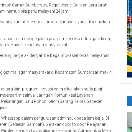
erintah Camat Sumbersari, Regar Jeane. Bahkan para lurah
jam, namun bila perlu melayani 24 jam.
ilayahnya untuk membuat program inovasi yang disesuaikan
lurahan mau mengerjakan program mereka di luar jam kerja,
 dan melayani kebutuhan masyarakat.
sedang bergerak dengan berbagai inovasi-inovasi pelayanan
ng optimal agar masyarakat di Kecamatan Sumbersari makin
 antara lain, program inovasi yang dikerjakan pada pagi
umbersari misalnya, Jaringan Komunikasi Layanan
u Pekarangan Satu Pohon Kelor (Sarang Telor), Sedekah
gede.
at Whatsapp dalam pengurusan adminduk pada jam kerja. Di
eren (Sedekah Sampah), Gerakan door to door Pelayanan
 Wirolegi dengan Layak dijamu (Pelayanan Adminduk di Meja