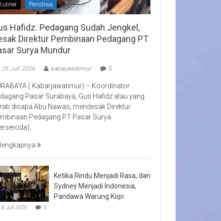
Kuliner
Peristiwa
us Hafidz: Pedagang Sudah Jengkel,
esak Direktur Pembinaan Pedagang PT
asar Surya Mundur
26 Juli 2026
kabarjawatimur
0
RABAYA ( Kabarjawatimur) – Koordinator
dagang Pasar Surabaya, Gus Hafidz atau yang
rab disapa Abu Nawas, mendesak Direktur
mbinaan Pedagang PT Pasar Surya
erseroda),
lengkapnya
Ketika Rindu Menjadi Rasa, dan
Sydney Menjadi Indonesia,
Pandawa Warung Kopi
6 Juli 2026
0