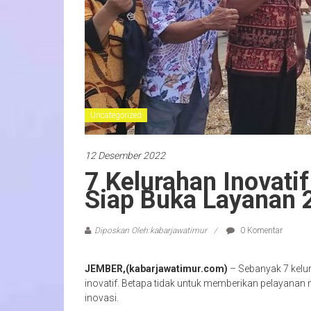
Uncategorized
12 Desember 2022
7 Kelurahan Inovat
Siap Buka Layanan 
Diposkan Oleh:kabarjawatimur
0 Komentar
JEMBER,(kabarjawatimur.com)
– Sebanyak 7 kelu
inovatif. Betapa tidak untuk memberikan pelayana
inovasi.