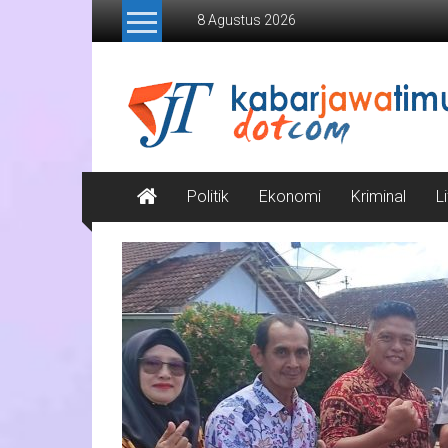
Lompat
8 Agustus 2026
ke
konten
Kabar
Jawa
Timur
Media
Politik
Ekonomi
Kriminal
L
Online
Jawa
Timur