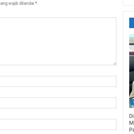
ang wajib ditandai
*
D
M
P