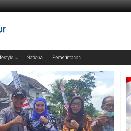
ifestyle
National
Pemerintahan