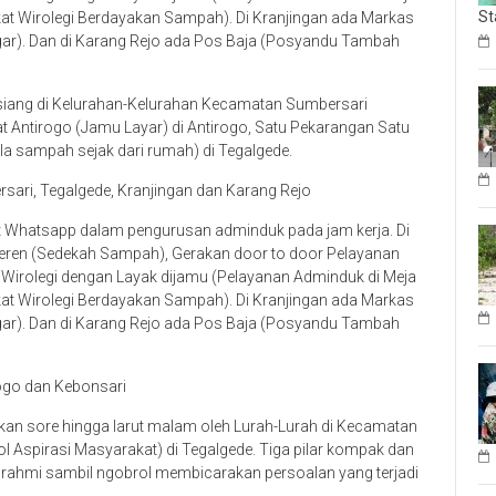
St
 Wirolegi Berdayakan Sampah). Di Kranjingan ada Markas
gar). Dan di Karang Rejo ada Pos Baja (Posyandu Tambah
 siang di Kelurahan-Kelurahan Kecamatan Sumbersari
 Antirogo (Jamu Layar) di Antirogo, Satu Pekarangan Satu
a sampah sejak dari rumah) di Tegalgede.
sari, Tegalgede, Kranjingan dan Karang Rejo
at Whatsapp dalam pengurusan adminduk pada jam kerja. Di
eren (Sedekah Sampah), Gerakan door to door Pelayanan
 Wirolegi dengan Layak dijamu (Pelayanan Adminduk di Meja
 Wirolegi Berdayakan Sampah). Di Kranjingan ada Markas
gar). Dan di Karang Rejo ada Pos Baja (Posyandu Tambah
rogo dan Kebonsari
akan sore hingga larut malam oleh Lurah-Lurah di Kecamatan
 Aspirasi Masyarakat) di Tegalgede. Tiga pilar kompak dan
urahmi sambil ngobrol membicarakan persoalan yang terjadi