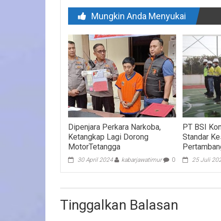
Mungkin Anda Menyukai
Dipenjara Perkara Narkoba,
PT BSI Ko
Ketangkap Lagi Dorong
Standar K
MotorTetangga
Pertamban
30 April 2024
kabarjawatimur
0
25 Juli 20
Tinggalkan Balasan