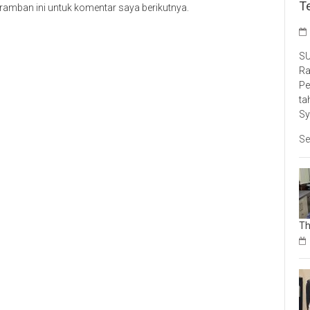
T
ramban ini untuk komentar saya berikutnya.
SU
Ra
Pe
ta
Sy
Se
Th