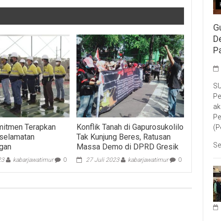
G
D
P
SU
Pe
ak
Pe
mitmen Terapkan
Konflik Tanah di Gapurosukolilo
(P
eselamatan
Tak Kunjung Beres, Ratusan
Se
gan
Massa Demo di DPRD Gresik
23
kabarjawatimur
0
27 Juli 2023
kabarjawatimur
0