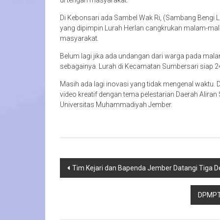
di tengah masyarakat.
Di Kebonsari ada Sambel Wak Ri, (Sambang Bengi La
yang dipimpin Lurah Herlan cangkrukan malam-mal
masyarakat.
Belum lagi jika ada undangan dari warga pada malam h
sebagainya. Lurah di Kecamatan Sumbersari siap 2
Masih ada lagi inovasi yang tidak mengenal waktu
video kreatif dengan tema pelestarian Daerah Alir
Universitas Muhammadiyah Jember.
Navigasi
Tim Kejari dan Bapenda Jember Datangi Tiga 
pos
DPMPTS