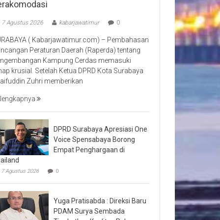
erakomodasi
7 Agustus 2026
kabarjawatimur
0
RABAYA ( Kabarjawatimur.com) – Pembahasan
ncangan Peraturan Daerah (Raperda) tentang
ngembangan Kampung Cerdas memasuki
hap krusial. Setelah Ketua DPRD Kota Surabaya
aifuddin Zuhri memberikan
lengkapnya
DPRD Surabaya Apresiasi One
Voice Spensabaya Borong
Empat Penghargaan di
ailand
7 Agustus 2026
0
Yuga Pratisabda : Direksi Baru
PDAM Surya Sembada