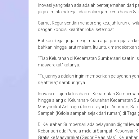
Inovasi yang telah ada adalah penterjemahan dari p
juga diminta bekerja tidak dalam jam kerja harian 8 
Camat Regar sendiri mendorong ketujuh lurah di w
dengan kondisi kearifan lokal setempat.
Bahkan Regar juga mengimbau agar para jajaran ke
bahkan hingga larut malam. Itu untuk mendekatkan
“Tiap Kelurahan di Kecamatan Sumbersari saat ini 
masyarakat,”katanya.
“Tujuannya adalah ingin memberikan pelayanan ya
sejahtera,” sambungnya.
Inovasi di tujuh kelurahan di Kecamatan Sumbersari
hingga siang di Kelurahan-Kelurahan Kecamatan S
Masyarakat Antirogo (Jamu Layar) di Antirogo, Sat
Sampah (Kelola sampah sejak dari rumah) di Tegal
Di Kelurahan Sumbersari ada pelayanan digital lew
Kebonsari ada Pahala melalui Sampah Kebonsari K
Gratis ke Masyarakat (Gedor Pelas Mas), Kelurahan