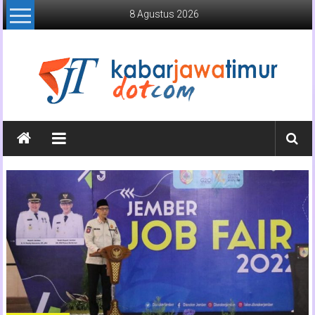
Lompat
8 Agustus 2026
ke
konten
Kabar
Jawa
Timur
Media
Online
Jawa
Timur