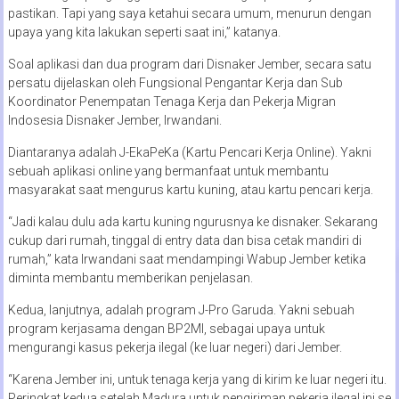
pastikan. Tapi yang saya ketahui secara umum, menurun dengan
upaya yang kita lakukan seperti saat ini,” katanya.
Soal aplikasi dan dua program dari Disnaker Jember, secara satu
persatu dijelaskan oleh Fungsional Pengantar Kerja dan Sub
Koordinator Penempatan Tenaga Kerja dan Pekerja Migran
Indosesia Disnaker Jember, Irwandani.
Diantaranya adalah J-EkaPeKa (Kartu Pencari Kerja Online). Yakni
sebuah aplikasi online yang bermanfaat untuk membantu
masyarakat saat mengurus kartu kuning, atau kartu pencari kerja.
“Jadi kalau dulu ada kartu kuning ngurusnya ke disnaker. Sekarang
cukup dari rumah, tinggal di entry data dan bisa cetak mandiri di
rumah,” kata Irwandani saat mendampingi Wabup Jember ketika
diminta membantu memberikan penjelasan.
Kedua, lanjutnya, adalah program J-Pro Garuda. Yakni sebuah
program kerjasama dengan BP2MI, sebagai upaya untuk
mengurangi kasus pekerja ilegal (ke luar negeri) dari Jember.
“Karena Jember ini, untuk tenaga kerja yang di kirim ke luar negeri itu.
Peringkat kedua setelah Madura untuk pengiriman pekerja ilegal ini se