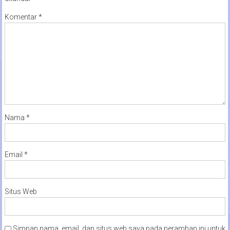
Komentar
*
Nama
*
Email
*
Situs Web
Simpan nama, email, dan situs web saya pada peramban ini untuk