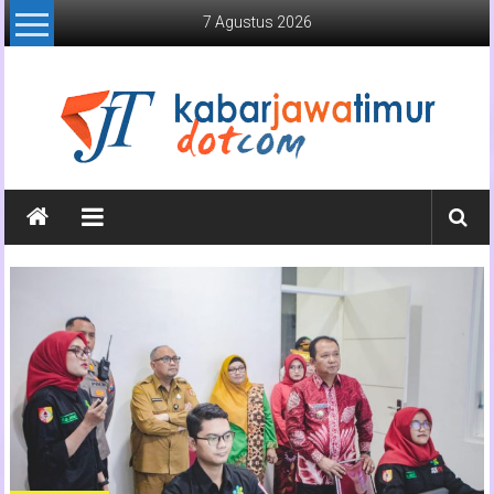
Lompat
7 Agustus 2026
ke
konten
Kabar
Jawa
Timur
Media
Online
Jawa
Timur