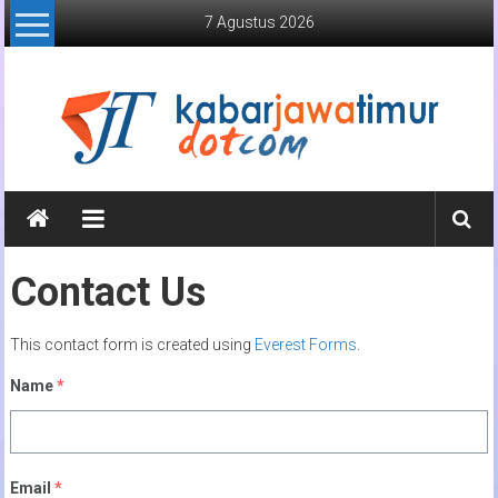
Lompat
7 Agustus 2026
ke
konten
Kabar
Jawa
Timur
Contact Us
Media
Online
This contact form is created using
Everest Forms
.
Jawa
Name
*
Timur
Email
*