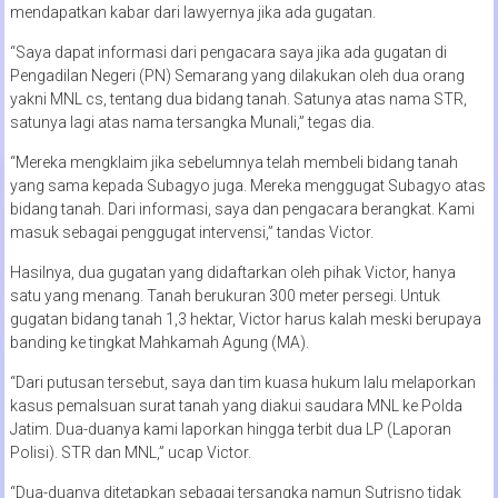
mendapatkan kabar dari lawyernya jika ada gugatan.
“Saya dapat informasi dari pengacara saya jika ada gugatan di
Pengadilan Negeri (PN) Semarang yang dilakukan oleh dua orang
yakni MNL cs, tentang dua bidang tanah. Satunya atas nama STR,
satunya lagi atas nama tersangka Munali,” tegas dia.
“Mereka mengklaim jika sebelumnya telah membeli bidang tanah
yang sama kepada Subagyo juga. Mereka menggugat Subagyo atas
bidang tanah. Dari informasi, saya dan pengacara berangkat. Kami
masuk sebagai penggugat intervensi,” tandas Victor.
Hasilnya, dua gugatan yang didaftarkan oleh pihak Victor, hanya
satu yang menang. Tanah berukuran 300 meter persegi. Untuk
gugatan bidang tanah 1,3 hektar, Victor harus kalah meski berupaya
banding ke tingkat Mahkamah Agung (MA).
“Dari putusan tersebut, saya dan tim kuasa hukum lalu melaporkan
kasus pemalsuan surat tanah yang diakui saudara MNL ke Polda
Jatim. Dua-duanya kami laporkan hingga terbit dua LP (Laporan
Polisi). STR dan MNL,” ucap Victor.
“Dua-duanya ditetapkan sebagai tersangka namun Sutrisno tidak