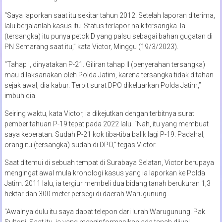
“Saya laporkan saat itu sekitar tahun 2012. Setelah laporan diterima,
lalu berjalanlah kasus itu. Status terlapor naik tersangka. Ia
(tersangka) itu punya petok D yang palsu sebagai bahan gugatan di
PN Semarang saat itu,” kata Victor, Minggu (19/3/2023).
“Tahap I, dinyatakan P-21. Giliran tahap II (penyerahan tersangka)
mau dilaksanakan oleh Polda Jatim, karena tersangka tidak ditahan
sejak awal, dia kabur. Terbit surat DPO dikeluarkan Polda Jatim,”
imbuh dia.
Seiring waktu, kata Victor, ia dikejutkan dengan terbitnya surat
pemberitahuan P-19 tepat pada 2022 lalu. “Nah, itu yang membuat
saya keberatan. Sudah P-21 kok tiba-tiba balik lagi P-19. Padahal,
orang itu (tersangka) sudah di DPO,” tegas Victor.
Saat ditemui di sebuah tempat di Surabaya Selatan, Victor berupaya
mengingat awal mula kronologi kasus yang ia laporkan ke Polda
Jatim. 2011 lalu, ia tergiur membeli dua bidang tanah berukuran 1,3
hektar dan 300 meter persegi di daerah Warugunung.
“Awalnya dulu itu saya dapat telepon dari lurah Warugunung. Pak
Sultoni. Saat itu, ia yang menginformasikan ada tanah dijual.