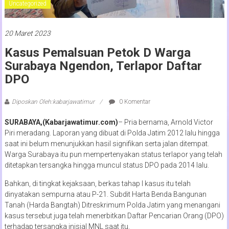
Uncategorized
20 Maret 2023
Kasus Pemalsuan Petok D Warga
Surabaya Ngendon, Terlapor Daftar
DPO
Diposkan Oleh:kabarjawatimur
0 Komentar
SURABAYA,(Kabarjawatimur.com)
– Pria bernama, Arnold Victor
Piri meradang. Laporan yang dibuat di Polda Jatim 2012 lalu hingga
saat ini belum menunjukkan hasil signifikan serta jalan ditempat.
Warga Surabaya itu pun mempertenyakan status terlapor yang telah
ditetapkan tersangka hingga muncul status DPO pada 2014 lalu.
Bahkan, di tingkat kejaksaan, berkas tahap I kasus itu telah
dinyatakan sempurna atau P-21. Subdit Harta Benda Bangunan
Tanah (Harda Bangtah) Ditreskrimum Polda Jatim yang menangani
kasus tersebut juga telah menerbitkan Daftar Pencarian Orang (DPO)
terhadap tersangka inisial MNL saat itu.