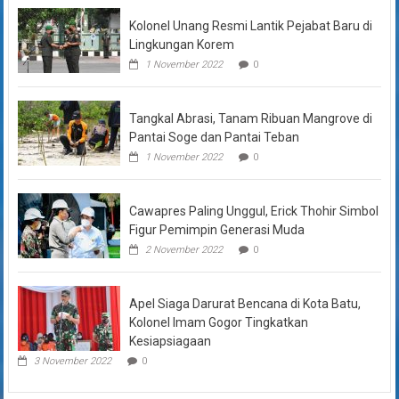
Kolonel Unang Resmi Lantik Pejabat Baru di
Lingkungan Korem
1 November 2022
0
Tangkal Abrasi, Tanam Ribuan Mangrove di
Pantai Soge dan Pantai Teban
1 November 2022
0
Cawapres Paling Unggul, Erick Thohir Simbol
Figur Pemimpin Generasi Muda
2 November 2022
0
Apel Siaga Darurat Bencana di Kota Batu,
Kolonel Imam Gogor Tingkatkan
Kesiapsiagaan
3 November 2022
0