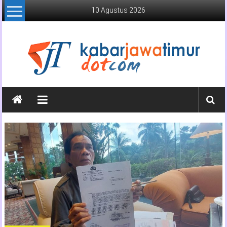
Lompat
10 Agustus 2026
ke
konten
Kabar
Jawa
Timur
Media
Online
Jawa
Timur