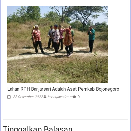
Lahan RPH Banjarsari Adalah Aset Pemkab Bojonegoro
22 Desember 2022
kabarjawatimur
0
Tinggalkan Balasan