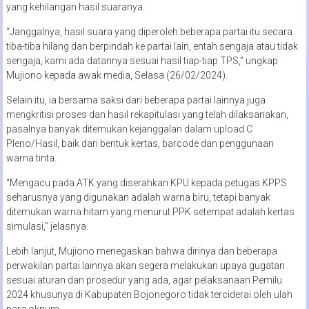
yang kehilangan hasil suaranya.
“Janggalnya, hasil suara yang diperoleh beberapa partai itu secara
tiba-tiba hilang dan berpindah ke partai lain, entah sengaja atau tidak
sengaja, kami ada datannya sesuai hasil tiap-tiap TPS,” ungkap
Mujiono kepada awak media, Selasa (26/02/2024).
Selain itu, ia bersama saksi dari beberapa partai lainnya juga
mengkritisi proses dan hasil rekapitulasi yang telah dilaksanakan,
pasalnya banyak ditemukan kejanggalan dalam upload C
Pleno/Hasil, baik dari bentuk kertas, barcode dan penggunaan
warna tinta.
“Mengacu pada ATK yang diserahkan KPU kepada petugas KPPS
seharusnya yang digunakan adalah warna biru, tetapi banyak
ditemukan warna hitam yang menurut PPK setempat adalah kertas
simulasi,” jelasnya.
Lebih lanjut, Mujiono menegaskan bahwa dirinya dan beberapa
perwakilan partai lainnya akan segera melakukan upaya gugatan
sesuai aturan dan prosedur yang ada, agar pelaksanaan Pemilu
2024 khusunya di Kabupaten Bojonegoro tidak terciderai oleh ulah
para oknum.