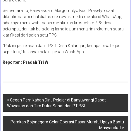
Sementara itu, Panwascam Margomulyo Budi Prasetyo saat
dikonfirmasi perihal diatas oleh awak media melalui id WhatsApp,
pihaknya menjawab masih melakukan kroscek ke PPS desa
setempat, dan tak berselang lama ia pun mengirim rekaman suara
klarifikasi dari salah satu TPS.
“Pak ini penjelasan dari TPS 1 Desa Kalangan, kenapa bisa terjadi
seperti itu,” tulisnya melalui pesan WhatsApp.
Reporter : Pradah Tri W
Navigasi
Cegah Pernikahan Dini, Pelajar di Banyuwangi Dapat
Wawasan dari Tim Dulur Sehat dan PT BSI
pos
Pemkab Bojonegoro Gelar Operasi Pasar Murah, Upaya Bantu
Masyarakat