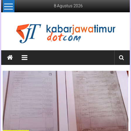
Lompat
8 Agustus 2026
ke
konten
Kabar
Jawa
Timur
Media
Online
Jawa
Timur