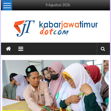
Lompat
9 Agustus 2026
ke
konten
Kabar
Jawa
Timur
Media
Online
Jawa
Timur