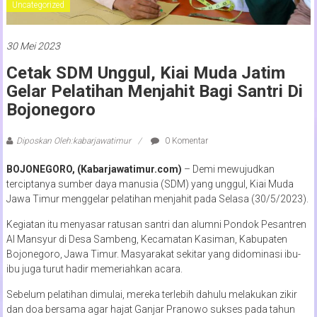
Uncategorized
30 Mei 2023
Cetak SDM Unggul, Kiai Muda Jatim
Gelar Pelatihan Menjahit Bagi Santri Di
Bojonegoro
Diposkan Oleh:kabarjawatimur
0 Komentar
BOJONEGORO, (Kabarjawatimur.com)
– Demi mewujudkan
terciptanya sumber daya manusia (SDM) yang unggul, Kiai Muda
Jawa Timur menggelar pelatihan menjahit pada Selasa (30/5/2023).
Kegiatan itu menyasar ratusan santri dan alumni Pondok Pesantren
Al Mansyur di Desa Sambeng, Kecamatan Kasiman, Kabupaten
Bojonegoro, Jawa Timur. Masyarakat sekitar yang didominasi ibu-
ibu juga turut hadir memeriahkan acara.
Sebelum pelatihan dimulai, mereka terlebih dahulu melakukan zikir
dan doa bersama agar hajat Ganjar Pranowo sukses pada tahun