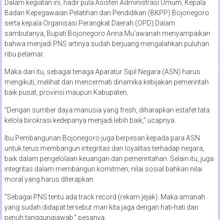
Dalam kegiatan ini, hadir pula Asisten Administrasi Umum, Kepala
Badan Kepegawaian Pelatihan dan Pendidikan (BKPP) Bojonegoro
serta kepala Organisasi Perangkat Daerah (OPD).Dalam
sambutanya, Bupati Bojonegoro Anna Mu’awanah menyampaikan
bahwa menjadi PNS artinya sudah berjuang mengalahkan puluhan
ribu pelamar.
Maka dari itu, sebagai tenaga Aparatur Sipil Negara (ASN) harus
mengikuti, melihat dan mencermati dinamika kebijakan pemerintah
baik pusat, provinsi maupun Kabupaten.
“Dengan sumber daya manusia yang fresh, diharapkan estafet tata
kelola birokrasi kedepanya menjadi lebih baik,” ucapnya.
Ibu Pembangunan Bojonegoro juga berpesan kepada para ASN
untuk terus membangun integritas dan loyalitas terhadap negara,
baik dalam pengelolaan keuangan dan pemerintahan. Selain itu, juga
integritas dalam membangun komitmen, nilai sosial bahkan nilai
moral yang harus diterapkan.
“Sebagai PNS tentu ada track record (rekam jejak). Maka amanah
yang sudah didapat tersebut mari kita jaga dengan hati-hati dan
penuh tanggungjawab,” pesanya.