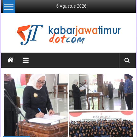
Lompat
6 Agustus 2026
ke
konten
Kabar
Jawa
Timur
Media
Online
Jawa
Timur