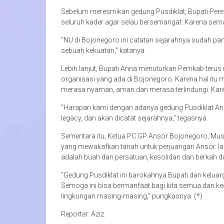
Sebelum meresmikan gedung Pusdiklat, Bupati Pe
seluruh kader agar selau bersemangat. Karena se
“NU di Bojonegoro ini catatan sejarahnya sudah pa
sebuah kekuatan,” katanya.
Lebih lanjut, Bupati Anna menuturkan Pemkab teru
organisasi yang ada di Bojonegoro. Karena hal itu me
merasa nyaman, aman dan merasa terlindungi. Kare
“Harapan kami dengan adanya gedung Pusdiklat Ansor
legacy, dan akan dicatat sejarahnya,” tegasnya.
Sementara itu, Ketua PC GP Ansor Bojonegoro, Mus
yang mewakafkan tanah untuk perjuangan Ansor. Ia
adalah buah dari persatuan, kesolidan dan berkah 
“Gedung Pusdiklat ini barokahnya Bupati dan kelu
Semoga ini bisa bermanfaat bagi kita semua dan ked
lingkungan masing-masing,” pungkasnya. (*)
Reporter: Aziz.