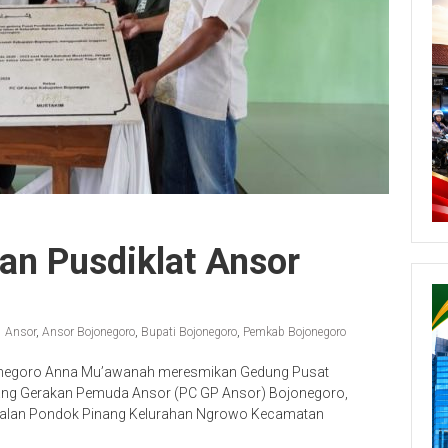
an Pusdiklat Ansor
Ansor
,
Ansor Bojonegoro
,
Bupati Bojonegoro
,
Pemkab Bojonegoro
onegoro Anna Mu’awanah meresmikan Gedung Pusat
abang Gerakan Pemuda Ansor (PC GP Ansor) Bojonegoro,
i Jalan Pondok Pinang Kelurahan Ngrowo Kecamatan