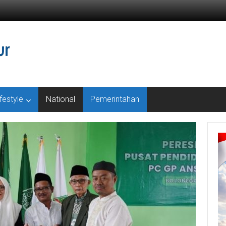
ifestyle
National
Pemerintahan