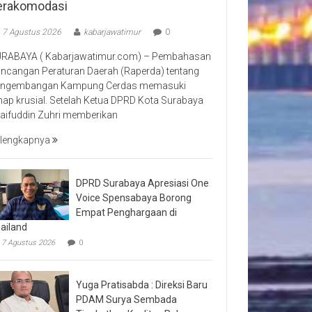
erakomodasi
7 Agustus 2026
kabarjawatimur
0
RABAYA ( Kabarjawatimur.com) – Pembahasan
ncangan Peraturan Daerah (Raperda) tentang
ngembangan Kampung Cerdas memasuki
hap krusial. Setelah Ketua DPRD Kota Surabaya
aifuddin Zuhri memberikan
lengkapnya
DPRD Surabaya Apresiasi One
Voice Spensabaya Borong
Empat Penghargaan di
ailand
7 Agustus 2026
0
Yuga Pratisabda : Direksi Baru
PDAM Surya Sembada