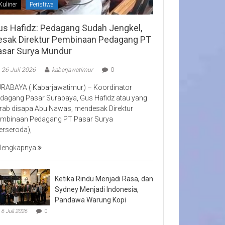
Kuliner
Peristiwa
us Hafidz: Pedagang Sudah Jengkel,
esak Direktur Pembinaan Pedagang PT
asar Surya Mundur
26 Juli 2026
kabarjawatimur
0
RABAYA ( Kabarjawatimur) – Koordinator
dagang Pasar Surabaya, Gus Hafidz atau yang
rab disapa Abu Nawas, mendesak Direktur
mbinaan Pedagang PT Pasar Surya
erseroda),
lengkapnya
Ketika Rindu Menjadi Rasa, dan
Sydney Menjadi Indonesia,
Pandawa Warung Kopi
6 Juli 2026
0