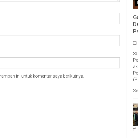
G
D
P
SU
Pe
ak
Pe
ramban ini untuk komentar saya berikutnya.
(P
Se