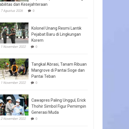
abilitas dan Kesejahteraan
7 Agustus 2026
0
Kolonel Unang Resmi Lantik
Pejabat Baru di Lingkungan
Korem
1 November 2022
0
Tangkal Abrasi, Tanam Ribuan
Mangrove di Pantai Soge dan
Pantai Teban
1 November 2022
0
Cawapres Paling Unggul, Erick
Thohir Simbol Figur Pemimpin
Generasi Muda
2 November 2022
0