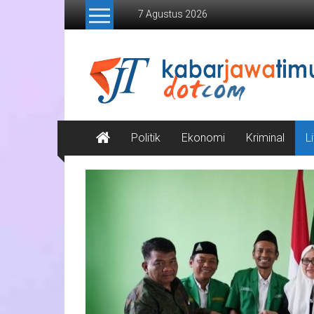
Lompat
7 Agustus 2026
ke
konten
Kabar
Jawa
Timur
Media
Politik
Ekonomi
Kriminal
L
Online
Jawa
Timur