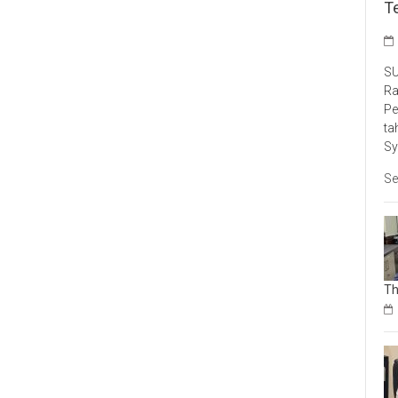
T
SU
Ra
Pe
ta
Sy
Se
Th