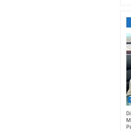
D
M
P