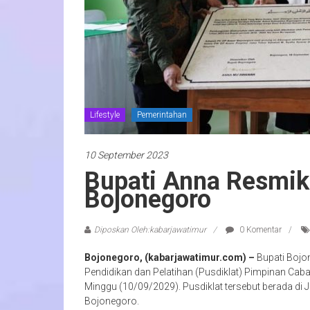
Lifestyle
Pemerintahan
10 September 2023
Bupati Anna Resmik
Bojonegoro
Diposkan Oleh:kabarjawatimur
0 Komentar
Bojonegoro, (kabarjawatimur.com) –
Bupati Boj
Pendidikan dan Pelatihan (Pusdiklat) Pimpinan C
Minggu (10/09/2029). Pusdiklat tersebut berada d
Bojonegoro.