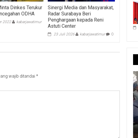
inta Dinkes Terukur
Sinergi Media dan Masyarakat,
encegahan ODHA
Radar Surabaya Beri
Penghargaan kepada Reni
r 2022
kabarjawatimur
Astuti Center
23 Juli 2026
kabarjawatimur
0
ang wajib ditandai
*