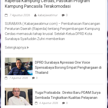
Raperda Kampung Cerdas, Pastikan Program
Kampung Pancasila Terakomodasi
7 Agustus 2026
kabarjawatimur
0
SURABAYA ( Kabarjawatimur.com) – Pembahasan Rancangan
Peraturan Daerah (Raperda) tentang Pengembangan Kampung
Cerdas memasuki tahap krusial. Setelah Ketua DPRD Kota
Surabaya Syaifuddin Zuhri memberikan
Selengkapnya
DPRD Surabaya Apresiasi One Voice
Spensabaya Borong Empat Penghargaan di
Thailand
7 Agustus 2026
0
Yuga Pratisabda : Direksi Baru PDAM Surya
Sembada Tingkatkan Kualitas Pelayanan
6 Agustus 2026
0