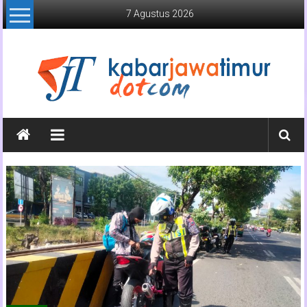
Lompat
7 Agustus 2026
ke
konten
Kabar
Jawa
Timur
Media
Online
Jawa
Timur