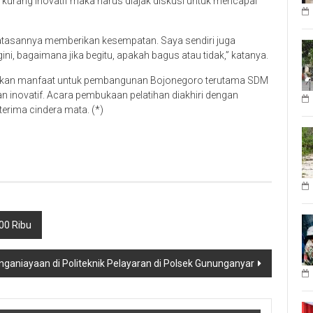
n kurang inovatif maka harus diajak diskusi untuk mencapai
 atasannya memberikan kesempatan. Saya sendiri juga
ni, bagaimana jika begitu, apakah bagus atau tidak,” katanya.
erikan manfaat untuk pembangunan Bojonegoro terutama SDM
dan inovatif. Acara pembukaan pelatihan diakhiri dengan
erima cindera mata. (*)
00 Ribu
ganiayaan di Politeknik Pelayaran di Polsek Gununganyar