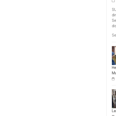
SU
di
Se
di
Se
He
Ma
La