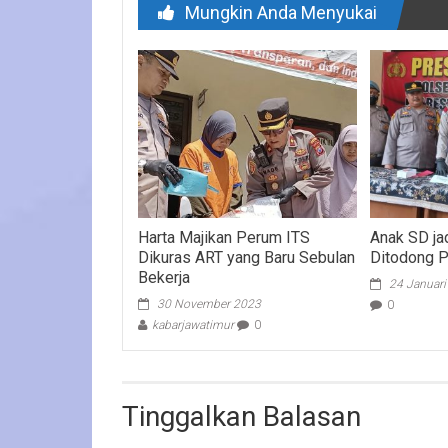
Mungkin Anda Menyukai
Harta Majikan Perum ITS
Anak SD ja
Dikuras ART yang Baru Sebulan
Ditodong P
Bekerja
24 Januar
30 November 2023
0
kabarjawatimur
0
Tinggalkan Balasan