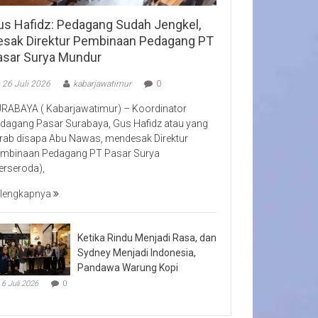
us Hafidz: Pedagang Sudah Jengkel,
esak Direktur Pembinaan Pedagang PT
asar Surya Mundur
26 Juli 2026
kabarjawatimur
0
RABAYA ( Kabarjawatimur) – Koordinator
dagang Pasar Surabaya, Gus Hafidz atau yang
rab disapa Abu Nawas, mendesak Direktur
mbinaan Pedagang PT Pasar Surya
erseroda),
lengkapnya
Ketika Rindu Menjadi Rasa, dan
Sydney Menjadi Indonesia,
Pandawa Warung Kopi
6 Juli 2026
0