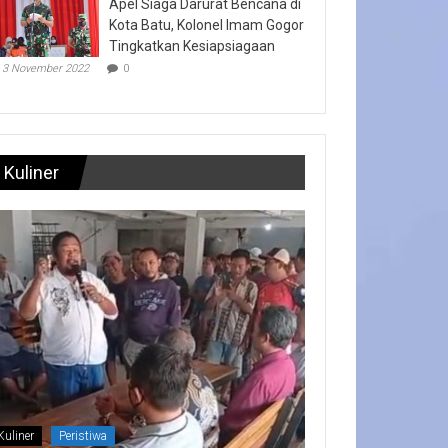
Apel Siaga Darurat Bencana di
Kota Batu, Kolonel Imam Gogor
Tingkatkan Kesiapsiagaan
3 November 2022
0
Kuliner
Kuliner
Peristiwa