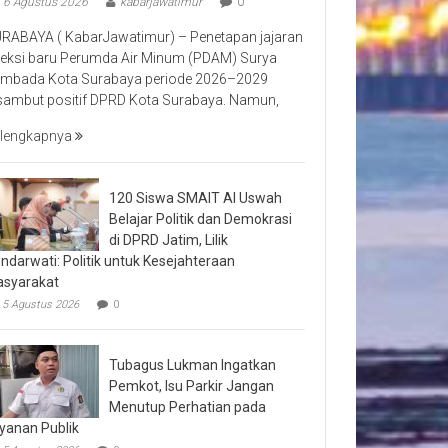
6 Agustus 2026
kabarjawatimur
0
RABAYA ( KabarJawatimur) – Penetapan jajaran
reksi baru Perumda Air Minum (PDAM) Surya
mbada Kota Surabaya periode 2026–2029
sambut positif DPRD Kota Surabaya. Namun,
lengkapnya
120 Siswa SMAIT Al Uswah
Belajar Politik dan Demokrasi
di DPRD Jatim, Lilik
ndarwati: Politik untuk Kesejahteraan
syarakat
5 Agustus 2026
0
Tubagus Lukman Ingatkan
Pemkot, Isu Parkir Jangan
Menutup Perhatian pada
yanan Publik