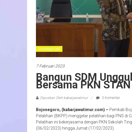
Uncategorized
7 Februari 2023
Bangun SDM Unggul
Bersama PKN STAN G
Diposkan Oleh:kabarjawatimur
0 Komentar
Bojonegoro, (kabarjawatimur.com) –
Pemkab Bojo
Pelatihan (BKPP) menggelar pelatihan bagi PNS d
Pelatihan ini bekerjasama dengan PKN Sekolah Ting
(06/02/2023) hingga Jumat (17/02/2023).