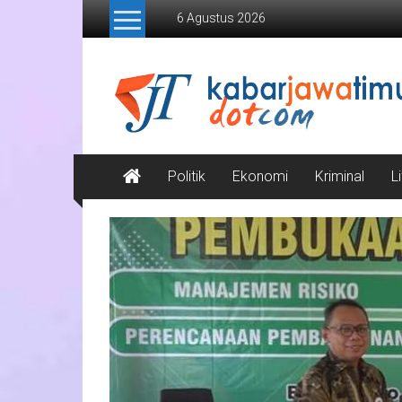
Lompat
6 Agustus 2026
ke
konten
Kabar
Jawa
Timur
Media
Politik
Ekonomi
Kriminal
L
Online
Jawa
Timur