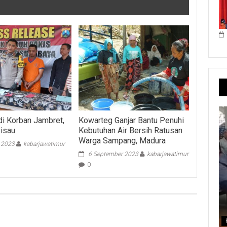
di Korban Jambret,
Kowarteg Ganjar Bantu Penuhi
isau
Kebutuhan Air Bersih Ratusan
Warga Sampang, Madura
i 2023
kabarjawatimur
6 September 2023
kabarjawatimur
0