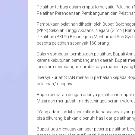
Pelatihan terbagi dalam empat tema yaitu Pelatiha
Pelatihan Perencanaan Pembangunan dan Pelatihan 
Pembukaan pelatihan dihadiri oleh Bupati Bojonego
(PKN) Sekolah Tinggi Akutansi Negara (STAN) Rah
Pelatihan (BKPP) Bojonegoro Muchamad Aan Syahban
peserta pelatihan sebanyak 160 orang.
Dalam sambutan pembukaan pelatihan, Bupati Ann
karena kebutuhan pembangunan daerah. Bupati me
ini dalam membangun sumber daya manusia yang leb
“Bersyukurlah STAN menaruh perhatian kepada Boj
pelatihan,” ucapnya.
Bupati berharap dengan adanya pelatihan ini dapat 
Mulai dari mengubah mindset hingga berani melurus
“Yang ada inilah kita tingkatkan kapasitasnya, yang 
bisa dikurangi bahkan dipenuhi hasil dari pelatihanny
Bupati juga menegaskan agar peserta pelatihan bera