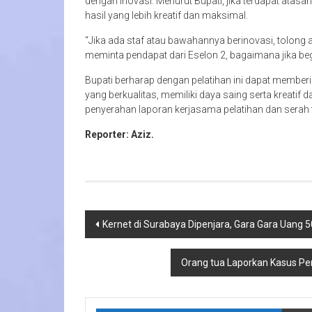
dengan inovasi. Menurut Bupati, jika terdapat atasa
hasil yang lebih kreatif dan maksimal.
“Jika ada staf atau bawahannya berinovasi, tolong
meminta pendapat dari Eselon 2, bagaimana jika begi
Bupati berharap dengan pelatihan ini dapat memb
yang berkualitas, memiliki daya saing serta kreatif 
penyerahan laporan kerjasama pelatihan dan serah t
Reporter: Aziz.
Navigasi
Kernet di Surabaya Dipenjara, Gara Gara Uang 5
pos
Orang tua Laporkan Kasus Pen