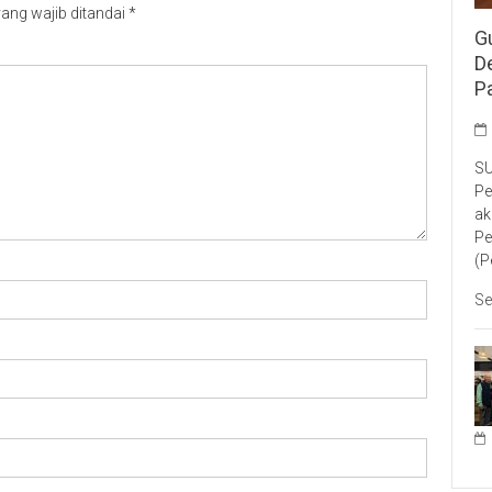
ang wajib ditandai
*
G
D
P
SU
Pe
ak
Pe
(P
Se