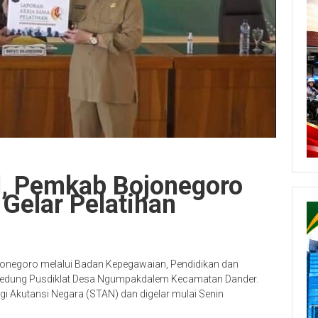
, Pemkab Bojonegoro
elar Pelatihan
negoro melalui Badan Kepegawaian, Pendidikan dan
i Gedung Pusdiklat Desa Ngumpakdalem Kecamatan Dander.
gi Akutansi Negara (STAN) dan digelar mulai Senin